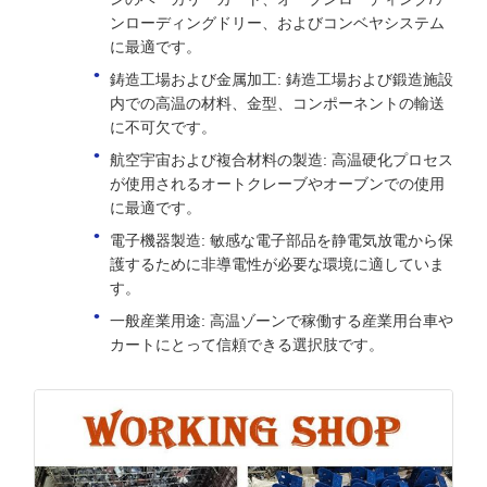
ンローディングドリー、およびコンベヤシステム
に最適です。
鋳造工場および金属加工: 鋳造工場および鍛造施設
内での高温の材料、金型、コンポーネントの輸送
に不可欠です。
航空宇宙および複合材料の製造: 高温硬化プロセス
が使用されるオートクレーブやオーブンでの使用
に最適です。
電子機器製造: 敏感な電子部品を静電気放電から保
護するために非導電性が必要な環境に適していま
す。
一般産業用途: 高温ゾーンで稼働する産業用台車や
カートにとって信頼できる選択肢です。