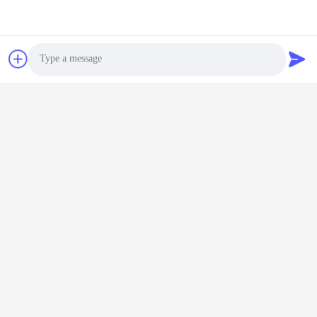
Pp コアホイール費用対
今雑談しなさい
今雑談しなさい
量 1100kg
効果の高い
Photo
Video Call
Audio Call
高弾性ゴム アルミニウム
重荷産業用キャスター フ
コアホイール 標識のない
ラットラウンドプーホイ
重用産業用ホイール 負荷
ール 鋳鉄コア ワイ 負荷
容量80kgから700kg
今雑談しなさい
容量 270 kg から 1600
今雑談しなさい
kg