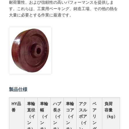
耐荷重性、および信頼性の高いパフォーマンスを提供しま
す。これらは、工業用ベーキング、鋳造工場、その他の熱を
大量に必要とする作業に最適です。
製品仕様
HY品
車輪
車輪
ハブ
車輪
アク
ベ
負荷
番
直径
幅
長さ
コア
スル
ア
容量
（イ
（イ
（イ
（イ
ボア
リ
（kg）
ン
ン
ン
ン
（イ
ン