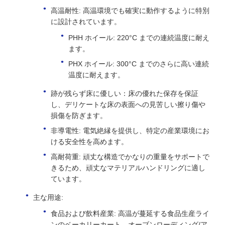
高温耐性: 高温環境でも確実に動作するように特別
に設計されています。
PHH ホイール: 220°C までの連続温度に耐え
ます。
PHX ホイール: 300°C までのさらに高い連続
温度に耐えます。
跡が残らず床に優しい：床の優れた保存を保証
し、デリケートな床の表面への見苦しい擦り傷や
損傷を防ぎます。
非導電性: 電気絶縁を提供し、特定の産業環境にお
ける安全性を高めます。
高耐荷重: 頑丈な構造でかなりの重量をサポートで
きるため、頑丈なマテリアルハンドリングに適し
ています。
主な用途:
食品および飲料産業: 高温が蔓延する食品生産ライ
ンのベーカリーカート、オーブンローディング/ア