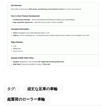
タグ:
頑丈な足車の車輪
超重荷のローラー車輪