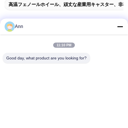
高温フェノールホイール、頑丈な産業用キャスター、非導
Ann
関連製品
11:10 PM
Good day, what product are you looking for?
軽量中量ラウンドレッド
ヨーロッパのプー重用工
Pp ホイールヘビーデュ
業キャスター アルミニウ
ーティ産業用キャスター
ムコアホイール 高負荷容