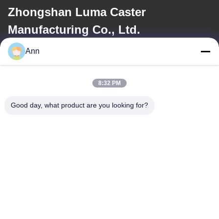
Zhongshan Luma Caster
Manufacturing Co., Ltd.
Ann
電子メール
ann@industrialwheelcasters.com
8:32 PM
Good day, what product are you looking for?
住所
住所
工業通り10号 シャオランタウン 州山 広東 528415
Tel
0086-133-2290-0984