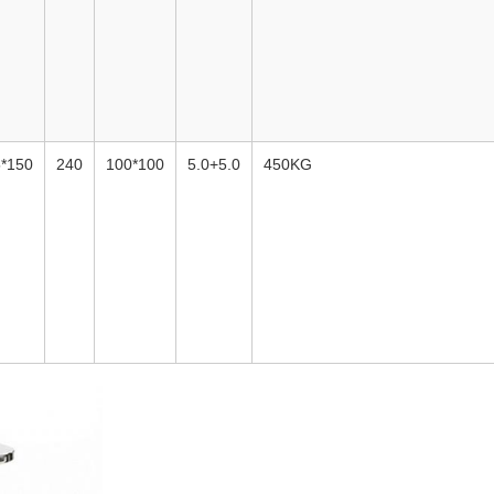
5*150
240
100*100
5.0+5.0
450KG