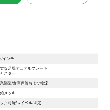
/8/インチ
丈な足場デュアルブレーキ
ャスター
業製造/倉庫保管および物流
鉛メッキ
ック可能/スイベル/固定