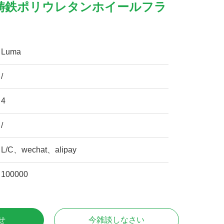
鋳鉄ポリウレタンホイールフラ
Luma
/
4
/
L/C、wechat、alipay
100000
せ
今雑談しなさい