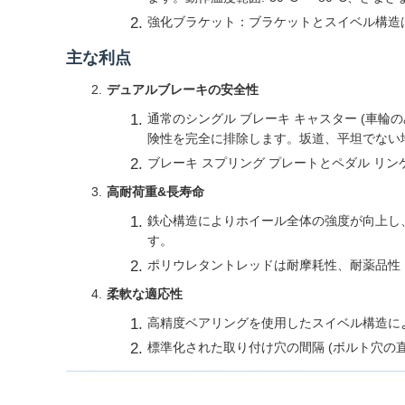
強化ブラケット：ブラケットとスイベル構造
主な利点
デュアルブレーキの安全性
通常のシングル ブレーキ キャスター (車
険性を完全に排除します。坂道、平坦でない
ブレーキ スプリング プレートとペダル リ
高耐荷重&長寿命
鉄心構造によりホイール全体の強度が向上し、動
す。
ポリウレタントレッドは耐摩耗性、耐薬品性
柔軟な適応性
高精度ベアリングを使用したスイベル構造によ
標準化された取り付け穴の間隔 (ボルト穴の直