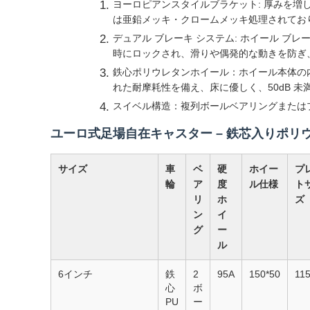
ヨーロピアンスタイルブラケット: 厚みを増
は亜鉛メッキ・クロームメッキ処理されてお
デュアル ブレーキ システム: ホイール ブ
時にロックされ、滑りや偶発的な動きを防ぎ
鉄心ポリウレタンホイール：ホイール本体の内側
れた耐摩耗性を備え、床に優しく、50dB 
スイベル構造：複列ボールベアリングまたは
ユーロ式足場自在キャスター – 鉄芯入りポ
サイズ
車
ベ
硬
ホイー
プ
輪
ア
度
ル仕様
ト
リ
ホ
ズ
ン
イ
グ
ー
ル
6インチ
鉄
2
95A
150*50
11
心
ボ
PU
ー