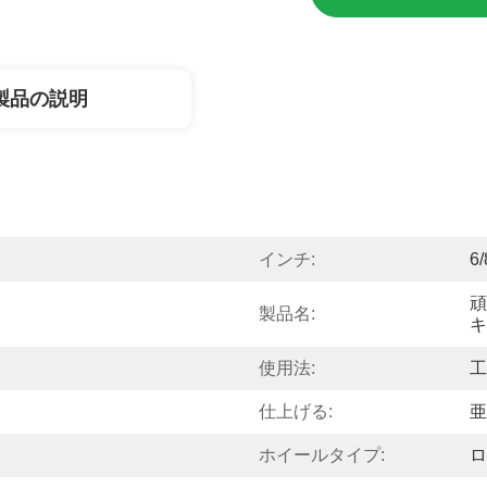
製品の説明
インチ:
6
頑
製品名:
キ
使用法:
工
仕上げる:
亜
ホイールタイプ:
ロ