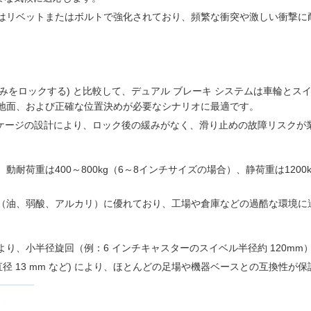
はリベットまたはボルトで強化されており、頻繁な衝突や激しい衝撃に
輪のみをロックする) と比較して、デュアル ブレーキ システムは車輪と
地面、および正確な位置決めが必要なシナリオに最適です。
ンケージの設計により、ロック後の緩みがなく、滑り止めの故障リスクが業
耐荷重は400～800kg（6～8インチサイズの場合）、静荷重は1200
（油、弱酸、アルカリ）に優れており、工場や倉庫などの過酷な環境に
り、小半径旋回（例：6 インチキャスターのスイベル半径約 120m
径 13 mm など) により、ほとんどの足場や機器ベースとの互換性が