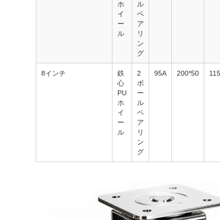
ホ
ル
イ
ベ
ー
ア
ル
リ
ン
グ
8インチ
鉄
2
95A
200*50
11
心
ボ
PU
ー
ホ
ル
イ
ベ
ー
ア
ル
リ
ン
グ