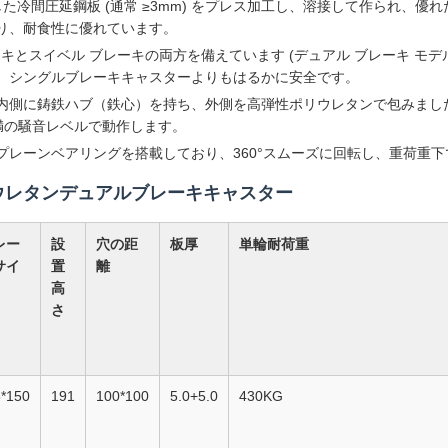
した冷間圧延鋼板 (通常 ≥3mm) をプレス加工し、溶接して作られ、
り、耐食性に優れています。
レーキとスイベル ブレーキの両方を備えています (デュアル ブレーキ 
、シングルブレーキキャスターよりもはるかに安全です。
に鋳鉄ハブ（鉄心）を持ち、外側を高弾性ポリウレタンで包みました。高い
未満の騒音レベルで動作します。
プレーンベアリングを搭載しており、360°スムーズに回転し、重荷重
リウレタンデュアルブレーキキャスター
レー
設
穴の距
板厚
単輪耐荷重
サイ
置
離
高
さ
5*150
191
100*100
5.0+5.0
430KG