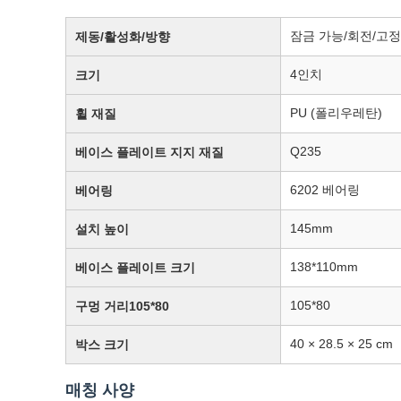
잠금 가능/회전/고정
제동/활성화/방향
4인치
크기
PU (폴리우레탄)
휠 재질
Q235
베이스 플레이트 지지 재질
6202 베어링
베어링
145mm
설치 높이
138*110mm
베이스 플레이트 크기
105*80
구멍 거리105*80
40 × 28.5 × 25 cm
박스 크기
매칭 사양