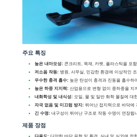
주요 특징
높은 내마모성:
콘크리트, 목재, 카펫, 플라스틱을 포
저소음 작동:
병원, 사무실, 민감한 환경에 이상적인 
우수한 충격 흡수:
높은 탄성이 충격과 진동을 흡수하여
높은 하중 지지력:
산업용으로 변형 없이 중하중을 지
내화학성 및 내식성:
오일, 물 및 일반 화학 물질에 대
자국 없음 및 미끄럼 방지:
뛰어난 접지력으로 바닥에 
긴 수명:
내구성이 뛰어난 구조로 작동 수명이 연장됩
제품 장점
다용도:
다양한 바닥 유형 및 환경, 실내 및 실외에 적