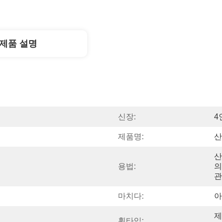
제품 설명
신장:
4
제품명:
산
산
용법:
의
관
마치다:
아
제
휠타입: