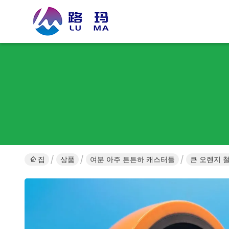
집
상품
여분 아주 튼튼하 캐스터들
큰 오렌지 철