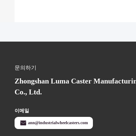
문의하기
Zhongshan Luma Caster Manufacturi
Co., Ltd.
이메일
ann@industrialwheelcasters.com