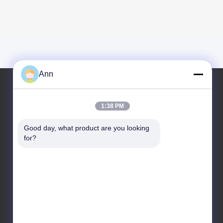
Ann
1:38 PM
우리 주소
Good day, what product are you looking 
주소
for?
중국 광둥성 중산시 샤오란진 공업대로 10호, 우편번
호 528415
Tel
86-133-2290-0984