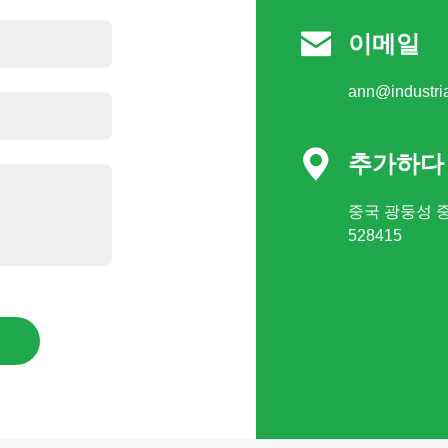

이메일
ann@industri

추가하다
중국 광둥성 
528415