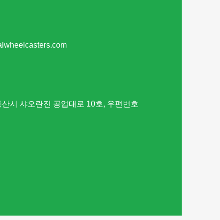
alwheelcasters.com
중산시 샤오란진 공업대로 10호, 우편번호