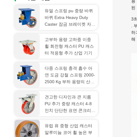
용
된
듀얼 스프링 pu 중량 바퀴
바퀴 Extra Heavy Duty
3
Caster 잠금 브레이켓 자동
.
차 제조 조립 라인
하
해
고부하 용량 고하중 이중
휠 회전형 캐스터 PU 캐스
터 적응형 추가 산업 기기
다중 스프링 충격 흡수 아
연 도금 강철 스프링 2000-
2500 Kg 부하 용량의 산업
용 PU 휠 캐스터
견고한 디자인과 큰 지름
PU 추가 중량 캐스터 4-8
인치 단단한 표면 콘크리트
바닥
유럽 퓨 중형 산업 캐스터
알루미늄 코어 휠 높은 부