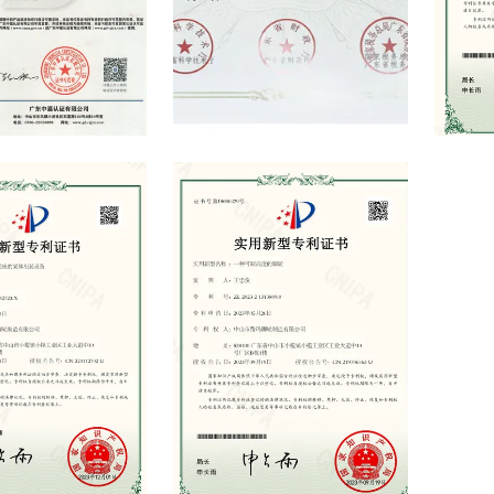
nagement System
High-tech Enterprise Certificate
Utility M