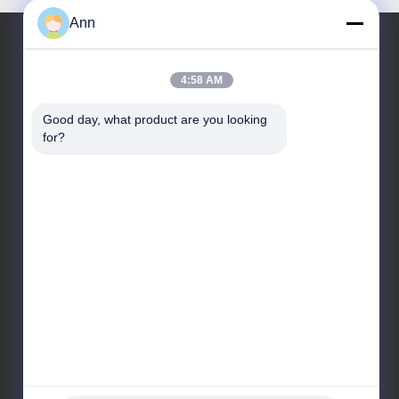
Ann
4:58 AM
우리 주소
Good day, what product are you looking 
주소
for?
중국 광둥성 중산시 샤오란진 공업대로 10호, 우편번
호 528415
Tel
86-133-2290-0984