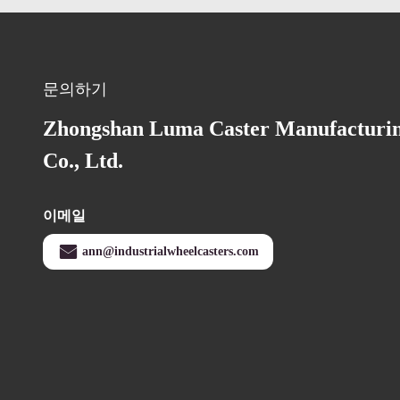
문의하기
Zhongshan Luma Caster Manufacturi
Co., Ltd.
이메일
ann@industrialwheelcasters.com