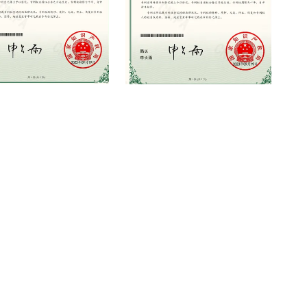
odel Patent Certificate
Utility Model Patent Certificate