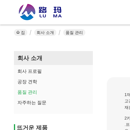
집
회사 소개
품질 관리
회사 소개
회사 프로필
공장 견학
품질 관리
1
고
자주하는 질문
재
2
.
뜨거운 제품