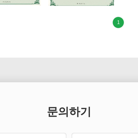
terprise Certificate
High-tech Enterprise Certificate
1
문의하기