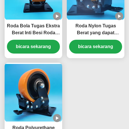
Roda Bola Tugas Ekstra
Roda Nylon Tugas
Berat Inti Besi Roda
Berat yang dapat
Baja Pelat Baja Tunggal
dikunci Supper Roda
5" Roda Bergerak yang
bicara sekarang
Tugas Berat Ekstra
bicara sekarang
Dapat Dikunci Sekrup
Roda Bola Roda Besi
Roda Furnitur Berat
Brake Singel 8 "Roda
Rantai perakitan
Roda Polyurethane