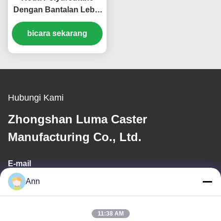
Dengan Bantalan Lebih
Besar Extra Heavy Duty
Ball Caster Roda Baja
bicara sekarang
Singel 6 "Plat Castors
Roda Bergerak
Hubungi Kami
Zhongshan Luma Caster
Manufacturing Co., Ltd.
E-mail
Ann
ann@industrialwheelcasters.com
11:38 AM