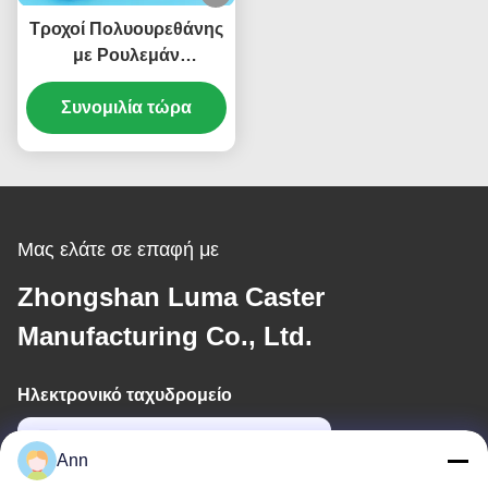
Τροχοί Πολυουρεθάνης
με Ρουλεμάν
Μεγαλύτεροι Εξαιρετικά
Βαρέως Τύπου Μπίλια
Συνομιλία τώρα
Τροχός Χάλυβα Μονός
6" Ροδάκια Πλάκας
Τροχοί Μετακίνησης
Μας ελάτε σε επαφή με
Zhongshan Luma Caster
Manufacturing Co., Ltd.
Ηλεκτρονικό ταχυδρομείο
ann@industrialwheelcasters.com
Ann