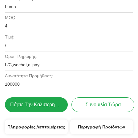
Luma
MOQ:
4
Τιμή:
/
Όροι Πληρωμής:
L/C,wechat,alipay
Δυνατότητα Προμήθειας:
100000
Πάρτε Την Καλύτερη Τιμή
Συνομιλία Τώρα
Πληροφορίες Λεπτομέρειας
Περιγραφή Προϊόντων