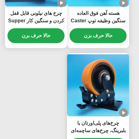
هسته آهن فوق العاده
چرخ های نیلونی قابل قفل
سنگین وظیفه توپ Caster
کردن و سنگین کار Supper
چرخ فولاد واحد 5 "پلاک
Extra Heavy Duty
حالا حرف بزن
فولاد کاستورهای قفل قابل
حالا حرف بزن
Casters Ball Caster
پیچ و خم چرخ های متحرک
Steel Brake Singel 8
مبلمان سنگین
"Castors خطوط مونتاژ
چرخ‌های پلی‌اورتان با
بلبرینگ، چرخ‌های ساچمه‌ای
فوق سنگین، چرخ فولادی،