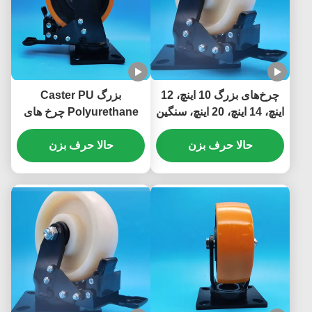
چرخ‌های بزرگ 10 اینچ، 12
بزرگ Caster PU
اینچ، 14 اینچ، 20 اینچ، سنگین
Polyurethane چرخ های
فوق‌العاده، فولادی با ترمز،
نردبان های اضافی سنگین
حالا حرف بزن
چرخ‌های نایلونی با بلبرینگ،
حالا حرف بزن
وظیفه توپ Caster 8 "پلاک
تک، چرخ‌های 6 اینچ، خطوط
Castors حرکت سنگین
مونتاژ
وظیفه چرخ دروازه