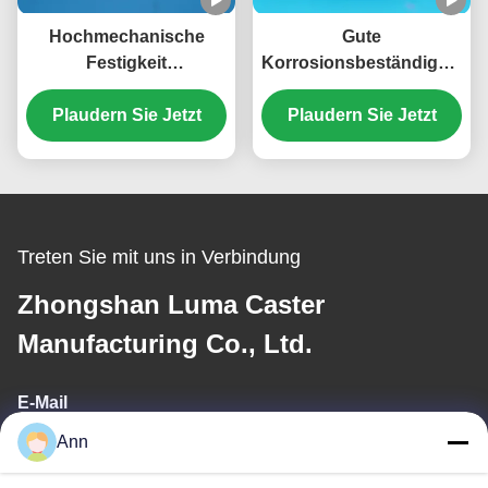
Hochmechanische
Gute
Festigkeit
Korrosionsbeständigkeit
Schwerlasträder Nylon-
Schwergewichtsräder
Plaudern Sie Jetzt
Rollen Einzel 6"
für Industriezwecke
Plaudern Sie Jetzt
verriegelbares starres
Nylon-Räder Einzel 4"
Drehwerk
verriegelbares starres
Elektronikwerkstätten
Drehwerk
Medizinisches und
Labor
Treten Sie mit uns in Verbindung
Zhongshan Luma Caster
Manufacturing Co., Ltd.
E-Mail
Ann
ann@industrialwheelcasters.com