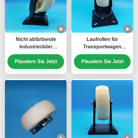
Nicht abfärbende
Laufrollen für
Industrieräder
Transportwagen
Schwerlasträder
Hitzebeständige
Nylonräder Einzeln 8"
Plaudern Sie Jetzt
Lenkrollen 150–250 °C
Plaudern Sie Jetzt
Feststellbar Starr
Feststellbar Starr
Schwenkbar Labortisch
Schwenkbar
Produktionslinien