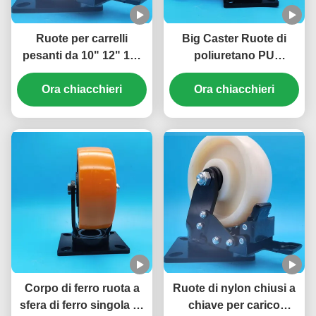
Ruote per carrelli
Big Caster Ruote di
pesanti da 10" 12" 14"
poliuretano PU
20" Supper Extra Heavy
Cuscinetti a sfera da 8"
Duty con freno in
Ora chiacchieri
di piastra ruote di porta
Ora chiacchieri
acciaio e cuscinetti
da movimento
Singel 6" Ruote per
linee di assemblaggio
Corpo di ferro ruota a
Ruote di nylon chiusi a
sfera di ferro singola 5"
chiave per carico