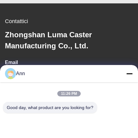
mobili
Contattici
Zhongshan Luma Caster
Manufacturing Co., Ltd.
Email
Ann
ann@industrialwheelcasters.com
11:26 PM
Il nostro indirizzo
Good day, what product are you looking for?
Indirizzo
N. 10, viale industriale, Xiaolan Town, Zhongshan, Guangdong,
Cina, 528415
Telefono