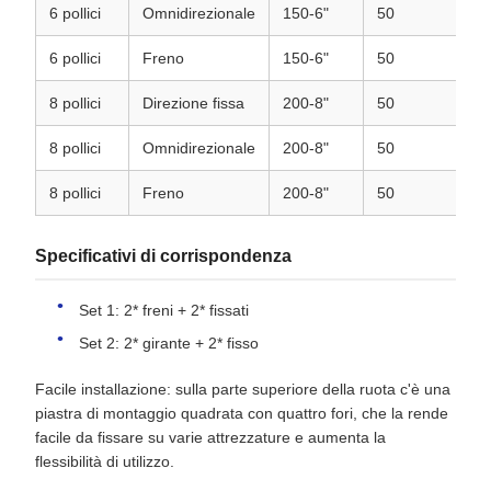
6 pollici
Omnidirezionale
150-6"
50
1
6 pollici
Freno
150-6"
50
1
8 pollici
Direzione fissa
200-8"
50
2
8 pollici
Omnidirezionale
200-8"
50
2
8 pollici
Freno
200-8"
50
2
Specificativi di corrispondenza
Set 1: 2* freni + 2* fissati
Set 2: 2* girante + 2* fisso
Facile installazione: sulla parte superiore della ruota c'è una
piastra di montaggio quadrata con quattro fori, che la rende
facile da fissare su varie attrezzature e aumenta la
flessibilità di utilizzo.