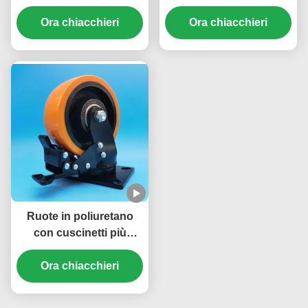
Placca di acciaio ruote a
pesante Supper Extra
rotelle chiudibili ruote
Ora chiacchieri
Heavy Duty Casters Ball
Ora chiacchieri
rotanti a vite mobili
Caster Steel Brake
pesanti
Singel 8" Castors Lini di
assemblaggio
Ruote in poliuretano
con cuscinetti più
grandi ruote a sfera da
ruota in acciaio da ruota
Ora chiacchieri
singola da 6 pollici
ruote a piastra ruote