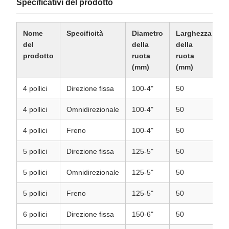
Specificativi del prodotto
Nome
Specificità
Diametro
Larghezza
A
del
della
della
d
prodotto
ruota
ruota
(
(mm)
(mm)
4 pollici
Direzione fissa
100-4"
50
1
4 pollici
Omnidirezionale
100-4"
50
1
4 pollici
Freno
100-4"
50
1
5 pollici
Direzione fissa
125-5"
50
1
5 pollici
Omnidirezionale
125-5"
50
1
5 pollici
Freno
125-5"
50
1
6 pollici
Direzione fissa
150-6"
50
1