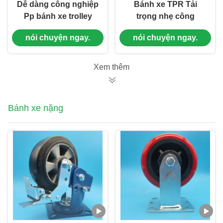
Dễ dàng công nghiệp
Bánh xe TPR Tải
Pp bánh xe trolley
trọng nhẹ công
nhiệm vụ trung bình 5
nghiệp Bánh xe tải
nói chuyện ngay.
nói chuyện ngay.
"cửa khóa nhà và sản
trọng trung bình Lõi
xuất
cao su Bánh xe 3"
Khóa Cứng Xoay cho
Xem thêm
dây chuyền lắp ráp xe
đẩy vận chuyển
Bánh xe nặng