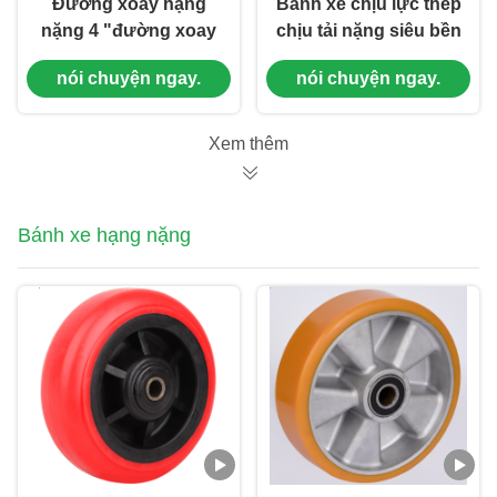
Đường xoay hạng
Bánh xe chịu lực thép
nặng 4 "đường xoay
chịu tải nặng siêu bền
cứng Polyurethane
Polyurethane PU cho
nói chuyện ngay.
nói chuyện ngay.
đơn (PU) Đường xoay
xe đẩy chịu tải nặng
bánh bóng với vòng
bi cho sử dụng công
Xem thêm
nghiệp
Bánh xe hạng nặng