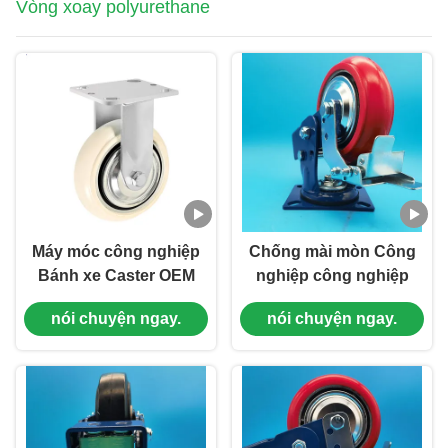
Vòng xoay polyurethane
Máy móc công nghiệp
Chống mài mòn Công
Bánh xe Caster OEM
nghiệp công nghiệp
Caster Lõi sắt hàng
công nghiệp công
nói chuyện ngay.
nói chuyện ngay.
không Bánh xe xoay
nghiệp công nghiệp
Polyurethane trắng
công nghiệp công
Phanh cứng Bánh xe
nghiệp công nghiệp
im lặng cho dây
công nghiệp công
chuyền lắp ráp
nghiệp công nghiệp
công nghiệp công