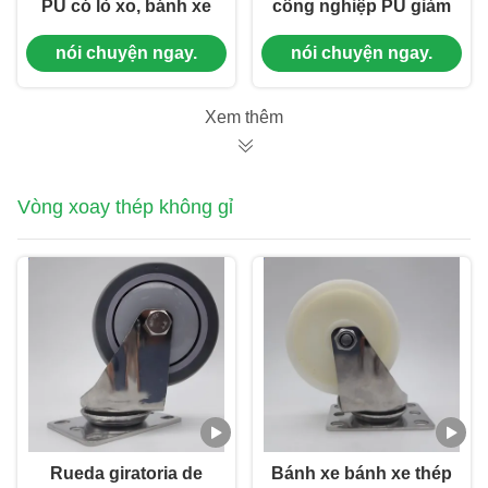
PU có lò xo, bánh xe
công nghiệp PU giảm
công nghiệp không
xóc lò xo kép, lõi sắt,
nói chuyện ngay.
nói chuyện ngay.
để lại vết, xoay 5 inch
bánh xe đơn 6 inch
cho xe đẩy giường
Harbor Freight Tools
bệnh viện
Xem thêm
Vòng xoay thép không gỉ
Rueda giratoria de
Bánh xe bánh xe thép