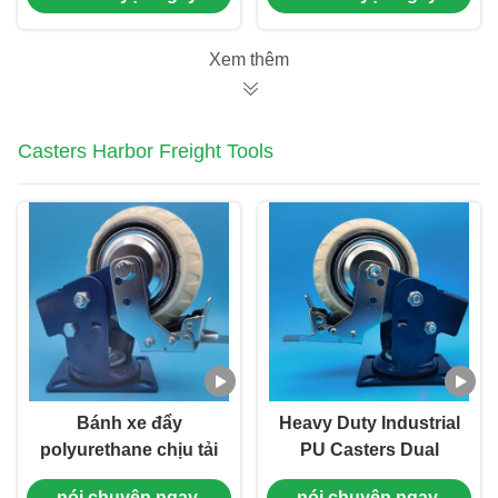
6 "Lốp cuộn bánh di
Castors Brake Swivel
chuyển
Heavy Loads Thiết bị
Xem thêm
Casters Harbor Freight Tools
Bánh xe đẩy
Heavy Duty Industrial
polyurethane chịu tải
PU Casters Dual
nặng 8 inch, lò xo
Spring Cast Iron Load
nói chuyện ngay.
nói chuyện ngay.