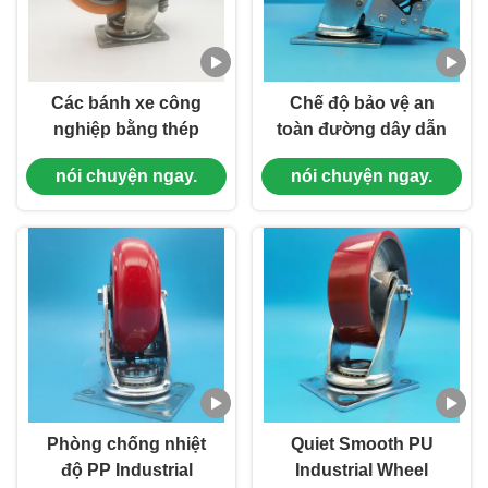
Các bánh xe công
Chế độ bảo vệ an
nghiệp bằng thép
toàn đường dây dẫn
không gỉ với dung
điện bánh xe chống
nói chuyện ngay.
nói chuyện ngay.
dịch sốc mùa xuân
tĩnh Thiết bị bảo vệ
kép và bánh xe
nhạy cảm Sản xuất
polyurethane cho các
điện tử
ứng dụng hạng nặng
Phòng chống nhiệt
Quiet Smooth PU
độ PP Industrial
Industrial Wheel