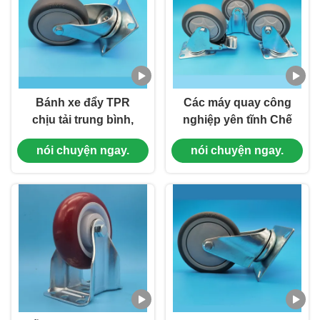
Bánh xe đẩy TPR
Các máy quay công
chịu tải trung bình,
nghiệp yên tĩnh Chế
bánh xe công nghiệp,
độ trung bình trục
nói chuyện ngay.
nói chuyện ngay.
bánh đơn 5 inch có
đơn bánh TPR Các
khóa, xoay, bảo vệ
máy quay đơn 4
sàn cho môi trường
"Điều xoay cứng có
yên tĩnh
thể khóa cho xe đẩy y
tế