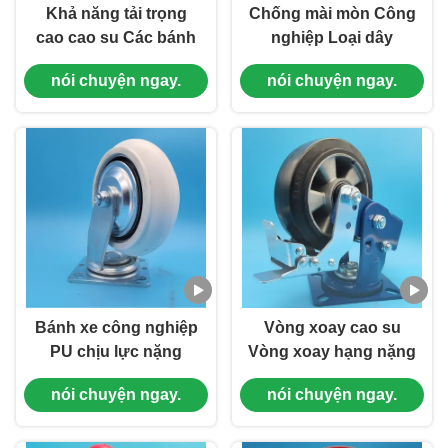
Khả năng tải trọng
Chống mài mòn Công
cao cao su Các bánh
nghiệp Loại dây
xe chở mùa xuân
chuyền công nghiệp
nói chuyện ngay.
nói chuyện ngay.
hạng nặng Đơn lẻ 5"
nặng Đơn lẻ PP 6
phanh cứng xoay Cơ
"Lockable Wheels
sở logistics
Brake Swivel Thiết bị
văn phòng cố định
Bánh xe công nghiệp
Vòng xoay cao su
PU chịu lực nặng
Vòng xoay hạng nặng
chống sốc đơn 5" có
Vòng xoay nhôm lõi 8
nói chuyện ngay.
nói chuyện ngay.
phanh hãm hai chiều
"Vòng xoay cuộn
phanh bên y tế chăm
phanh cứng quay
sóc sức khỏe
Văn phòng nhà ghế