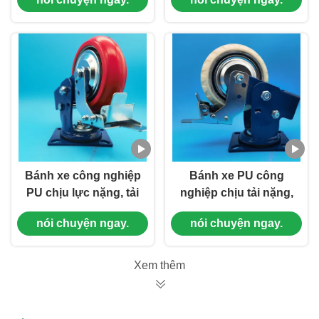
kép, có khóa xoay,
Bearing Steel Plated
bánh xe đơn, dụng cụ
Iron Singel Castors 6
Harbor Freight
"công cụ vận chuyển
hàng hóa cảng
Bánh xe công nghiệp
Bánh xe PU công
PU chịu lực nặng, tải
nghiệp chịu tải nặng,
trọng lò xo kép, bánh
lò xo kép, lõi sắt,
nói chuyện ngay.
nói chuyện ngay.
xe đơn 4 inch, bánh
bánh đơn 5 inch cho
xe Harbor Freight
cảng hàng hóa & vận
Tools
chuyển hàng hóa
Xem thêm