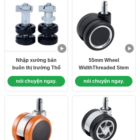
Nhập xưởng bán
55mm Wheel
buôn thị trường Thổ
WidthThreaded Stem
Nhĩ Kỳ Châu Phi T608
Caster Wheels Light
nói chuyện ngay.
nói chuyện ngay.
Đường trượt bánh xe
Duty Small Wheels Đồ
bền Nylon Carbon
nội thất xoay ghế văn
Steel Axle Smooth
phòng
Mobile Windows
Doors