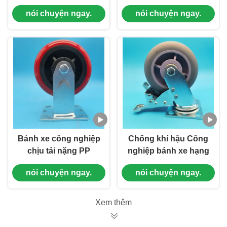
Industrial Wheel
Caster Singel 5"
nói chuyện ngay.
nói chuyện ngay.
Casters Single 8
Castors Total
"Lockable Swivel
Lockable Side Brake
Rigid Manufacturing
Swivel Rigid Cho ghế
Environments
Đặt hồ sơ Cabinet Địa
điểm làm việc di động
Bánh xe công nghiệp
Chống khí hậu Công
chịu tải nặng PP
nghiệp bánh xe hạng
Bánh đơn 4" có
nặng Đang tải TPR
nói chuyện ngay.
nói chuyện ngay.
phanh bên Bánh xoay
Casters Single 8
có phanh Bánh đơn
"Lockable Rigid
cho xe đẩy hàng Siêu
Swivel Cho bán lẻ
Xem thêm
thị cửa hàng bán lẻ
thương mại