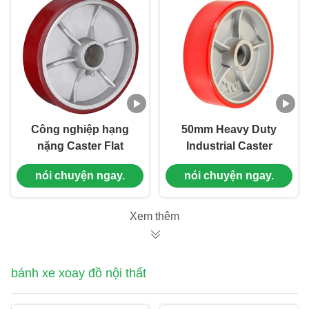
Công nghiệp hạng
50mm Heavy Duty
nặng Caster Flat
Industrial Caster
Round Pu Wheels
PALLET TRUCK
nói chuyện ngay.
nói chuyện ngay.
Cast Iron Core Whee
STEERING WHEEL
Load Capacity 270 Kg
PU Độ cứng 92 Shore
đến 1600kg
A Loading Bearing
Xem thêm
400-850kg
bánh xe xoay đồ nội thất