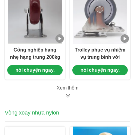
cho đồ nội thất
giường
Công nghiệp hạng
Trolley phục vụ nhiệm
nhẹ hạng trung 200kg
vụ trung bình với
Loads Stainless Steel
bánh xích Thép
nói chuyện ngay.
nói chuyện ngay.
Castors PU
không gỉ 5 inch bánh
Polyurethane Single 4
xe xích TPR cho chế
Inch Ball Casters cho
biến thực phẩm và đồ
Xem thêm
giường bệnh
uống
Vòng xoay nhựa nylon