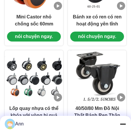
Mini Castor nhỏ
Bánh xe có ren có ren
chống sốc 60mm
hoạt động yên tĩnh
hoạt động yên tĩnh
60mm cho đồ nội thất
nói chuyện ngay.
nói chuyện ngay.
trục trục trục trục trục
trục trục cho ghế văn
phòng đồ nội thất
Lốp quay nhựa có thể
40/50/80 Mm Đồ Nội
khóa với vòng bi quả
Thất Bánh Ren Thân
cho đồ nội thất và
Bánh Bánh Xe PVC
Ann
nói chuyện ngay.
nói chuyện ngay.
ghế văn phòng
Ghế Nhỏ Bánh 1/1.5/2