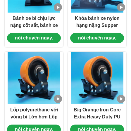
Bánh xe bi chịu lực
Khóa bánh xe nylon
nặng cốt sắt, bánh xe
hạng nặng Supper
thép, đĩa thép đơn 5
đặc biệt hạng nặng
nói chuyện ngay.
nói chuyện ngay.
inch, bánh xe xoay có
Casters Ball Caster
khóa, bánh xe di
thép phanh đơn 8
chuyển đồ nội thất
"Castors dây chuyền
nặng
lắp ráp
Lốp polyurethane với
Big Orange Iron Core
vòng bi Lớn hơn Lốp
Extra Heavy Duty PU
cuộn bóng đặc biệt
Caster Steel Wheel
nói chuyện ngay.
nói chuyện ngay.
nặng Lốp thép Đơn lẻ
Singel 4" Plate