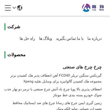
شرکت
درباره ما
با ما تماس بگیرید
وبلاگ ها
راه حل ها
محصولات
چرخ چرخ های صنعتی
گیربکس سنگین تریلر FCD40 آهن انعطاف پذیر هک کشیدن برتر
مجموعه هک کشیدن گالوانیزه برای وسایل نقلیه Xpeng
انعطاف پذیری بالا پویا چرخ باد-آتش چرخ صنعتی با ترمز دو بهار جذب
شوک خودرو بسته بندی خط مونتاژ
زمین گیری ایمن چرخ های رسانا چرخ های ضد ایستاتیک محافظ
تجهیزات حساس تولید الکترونیک