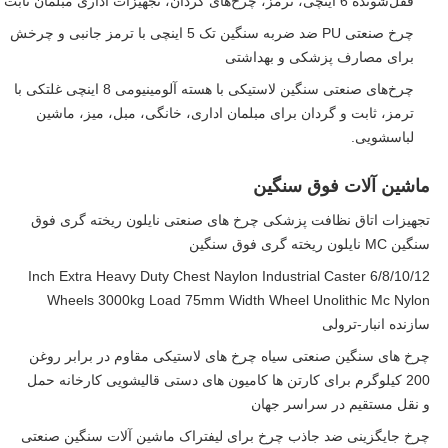
قفل‌شونده 6 اینچی، ترمز، چرخ‌های گردان، تجهیزات اداری مبلمان ثابت
چرخ صنعتی PU ضد ضربه سنگین تک 5 اینچی با ترمز جانبی و چرخش
برای مصارف پزشکی و بهداشتی
چرخ‌های صنعتی سنگین لاستیکی با هسته آلومینیومی 8 اینچی غلتکی با
ترمز، ثابت و گردان برای مبلمان اداری، خانگی، مبل، میز، ماشین
لباسشویی.
ماشین آلات فوق سنگین
تجهیزات اتاق نظافت پزشکی چرخ های صنعتی نایلون ریخته گری فوق
سنگین MC نایلون ریخته گری فوق سنگین
6/8/10/12 Inch Extra Heavy Duty Chest Naylon Industrial Caster
Wheels 3000kg Load 75mm Width Wheel Unolithic Mc Nylon
سازنده انبار-ترولی
چرخ های سنگین صنعتی سیاه چرخ های لاستیکی مقاوم در برابر روغن
200 کیلوگرم برای کارتن ها کامیون های دستی قالیشویی کارخانه حمل
و نقل مستقیم در سراسر جهان
چرخ جایگزینی ضد جاذب چرخ برای لیفتراک ماشین آلات سنگین صنعتی