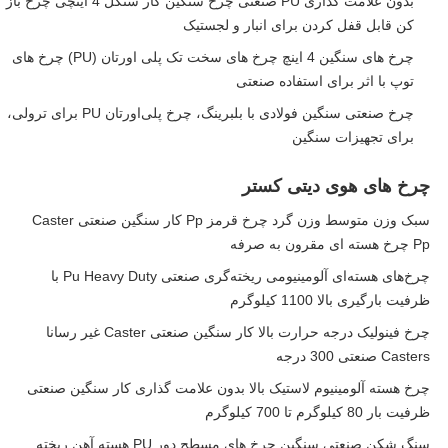
بدون علامت گذاری PU صنعتی چرخ سنگین کار سنگل 4 اینچی چرخ باز
کن قابل قفل کردن برای انبار و لجستیک
چرخ های سنگین 4 اینچ چرخ های سخت تک پلی اورتان (PU) چرخ های
توپ با اثر برای استفاده صنعتی
چرخ صنعتی سنگین فولادی با بلبرینگ، چرخ پلی‌اورتان PU برای ترولی،
برای تجهیزات سنگین
چرخ های هوی دیتی کستر
سبک وزن متوسط وزن گرد چرخ قرمز Pp کار سنگین صنعتی Caster
Pp چرخ هسته ای مقرون به صرفه
چرخ‌های هسته‌ای آلومینیومی ریخته‌گری صنعتی Pu Heavy Duty با
ظرفیت بارگیری بالا 1100 کیلوگرم
چرخ فینولیک درجه حرارت بالا کار سنگین صنعتی Caster غیر رسانا
Casters صنعتی 300 درجه
چرخ هسته آلومینیوم لاستیک بالا بدون علامت گذاری کار سنگین صنعتی
ظرفیت بار 80 کیلوگرم تا 700 کیلوگرم
سنگ شکن صنعتی سنگین چرخ های مسطح دور PU هسته آهن ریخته