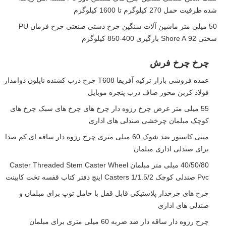
شده ظرفیت حمل 270 کیلوگرم تا 1600 کیلوگرم
50 میلی متر ماشین آلات سنگین چرخ دستی صنعتی چرخ فرمان PU
سختی 92 Shore A بارگیری 400-850 کیلوگرم
چرخ چرخ فرش
عمده فروشی بازار ترکیه آفریقا T608 چرخ درب کشنده نایلون دوامدار
فولاد کربن محور صاف درب پنجره موبایل
55 میلی متر عرض چرخ رزوه دار چرخ های چرخ های سبک چرخ های
کوچک مبلمان چرخشی صندلی های اداری
مینی کاستور ضد شوک 60 میلی متری چرخ رزوه دار ساقه ای کم صدا
برای صندلی اداری مبلمان
40/50/80 میلی متر مبلمان Caster Threaded Stem Caster Wheel
Pvc صندلی کوچک Casters 1/1.5/2 اینچ دفتر کتاب قفسه تخت کابینت
چرخ های چرخدار پلاستیکی قابل قفل با حامل توپ برای مبلمان و
صندلی های اداری
چرخ رزوه دار ساقه دار ضد ضربه 60 میلی متری برای مبلمان