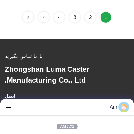
4
3
2
1
با ما تماس بگیرید
Zhongshan Luma Caster
Manufacturing Co., Ltd.
ایمیل
Ann
ann@industrialwheelcasters.com
7:31 AM
آدرس ما