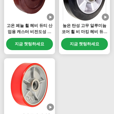
고온 페놀 휠 헤비 듀티 산
높은 탄성 고무 알루미늄
업용 캐스터 비전도성 산
코어 휠 비 마킹 헤비 듀티
업용 캐스터 300도
산업용 캐스터 부하 용량
지금 챗팅하세요
지금 챗팅하세요
80 Kg ~ 700kg