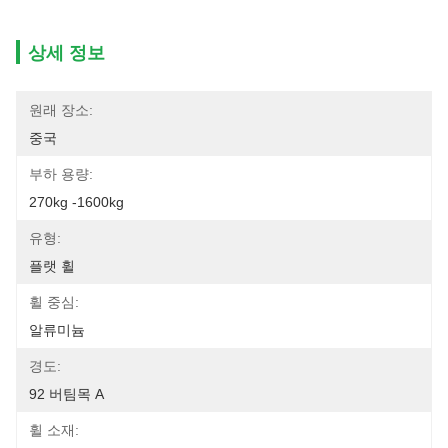
상세 정보
원래 장소:
중국
부하 용량:
270kg -1600kg
유형:
플랫 휠
휠 중심:
알류미늄
경도:
92 버팀목 A
휠 소재: