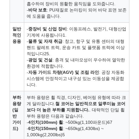
흡수하여 장비의 원활한 움직임을 도와줍니다.
-
바닥 보호
: PU재질로 논마킹이 되어 바닥 표면 보존
에 도움을 줍니다.
일반
-
중장비 및 산업 장비
: 이동프레스, 발전기, 대형산업
적인
기계에 사용됩니다1.
응용
-
물류 및 자재 취급
: 창고, 항구 및 유통 센터의 대형
핸드 팔레트 트럭, 운송 카트 및 플랫폼 트럭에 이상
적입니다25.
-
광업 및 건설
: 충격 및 내마모성이 우수하여 열악한
환경에 적합합니다.
-
자동 가이드 차량(AGV) 및 조립 라인
: 공장 자동화
시스템에 안정적이고 내구성 있는 이동성을 제공합
니다.
부하
부하 용량은 휠 직경, 디자인, 베어링 유형에 따라 크
용량
게 달라집니다.
철 코어는 일반적으로 알루미늄 코어
(일
보다 더 높은 부하를 지원합니다.
. 대략적인 단일 휠
반
부하 용량은 다음과 같습니다.
가이
-
4인치(100mm) 휠
: ~500kg(1,100파운드)67
드)
-
6인치(150mm) 휠
: ~650kg(1,430lbs) ~
1,000kg(2,200lbs)5