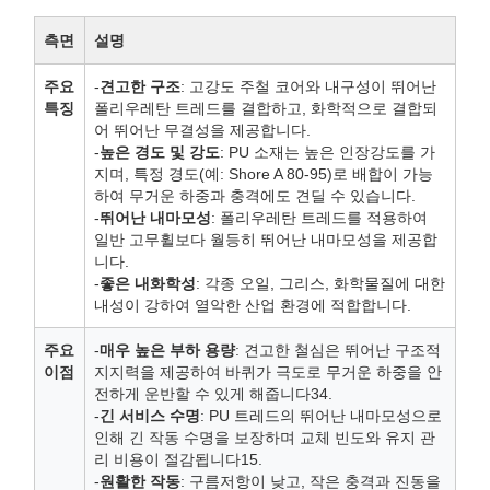
측면
설명
주요
-
견고한 구조
: 고강도 주철 코어와 내구성이 뛰어난
특징
폴리우레탄 트레드를 결합하고, 화학적으로 결합되
어 뛰어난 무결성을 제공합니다.
-
높은 경도 및 강도
: PU 소재는 높은 인장강도를 가
지며, 특정 경도(예: Shore A 80-95)로 배합이 가능
하여 무거운 하중과 충격에도 견딜 수 있습니다.
-
뛰어난 내마모성
: 폴리우레탄 트레드를 적용하여
일반 고무휠보다 월등히 뛰어난 내마모성을 제공합
니다.
-
좋은 내화학성
: 각종 오일, 그리스, 화학물질에 대한
내성이 강하여 열악한 산업 환경에 적합합니다.
주요
-
매우 높은 부하 용량
: 견고한 철심은 뛰어난 구조적
이점
지지력을 제공하여 바퀴가 극도로 무거운 하중을 안
전하게 운반할 수 있게 해줍니다34.
-
긴 서비스 수명
: PU 트레드의 뛰어난 내마모성으로
인해 긴 작동 수명을 보장하며 교체 빈도와 유지 관
리 비용이 절감됩니다15.
-
원활한 작동
: 구름저항이 낮고, 작은 충격과 진동을