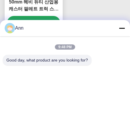
50mm 헤비 듀티 산업용
캐스터 팔레트 트럭 스티
어링 휠 PU 경도 92 쇼어
A 로딩 베어링 400-850kg
지금 챗팅하세요
Ann
9:48 PM
문의하기
Good day, what product are you looking for?
Zhongshan Luma Caster
Manufacturing Co., Ltd.
이메일
ann@industrialwheelcasters.com