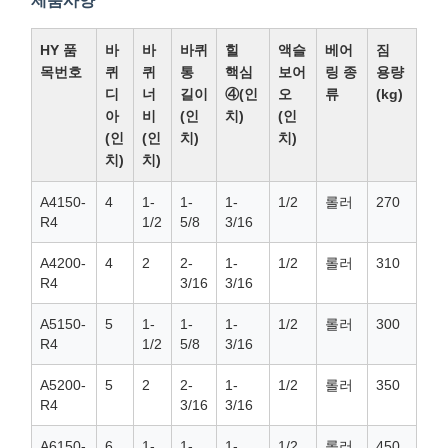
제품사양
HY 품
바
바
바퀴
힐
액슬
베어
짐
목번호
퀴
퀴
통
핵심
보어
링 종
용량
디
너
길이
④(인
오
류
(kg)
아
비
(인
치)
(인
(인
(인
치)
치)
치)
치)
A4150-
4
1-
1-
1-
1/2
롤러
270
R4
1/2
5/8
3/16
A4200-
4
2
2-
1-
1/2
롤러
310
R4
3/16
3/16
A5150-
5
1-
1-
1-
1/2
롤러
300
R4
1/2
5/8
3/16
A5200-
5
2
2-
1-
1/2
롤러
350
R4
3/16
3/16
A6150-
6
1-
1-
1-
1/2
롤러
450