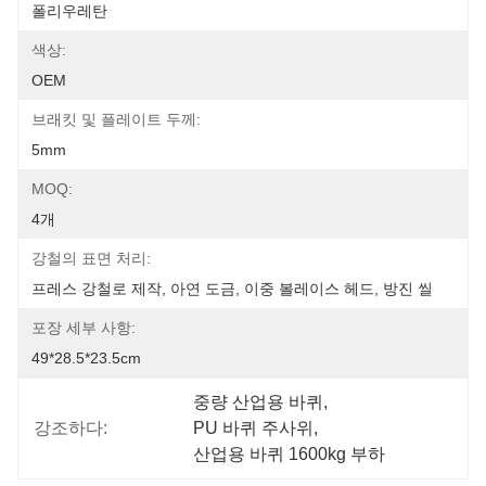
폴리우레탄
색상:
OEM
브래킷 및 플레이트 두께:
5mm
MOQ:
4개
강철의 표면 처리:
프레스 강철로 제작, 아연 도금, 이중 볼레이스 헤드, 방진 씰
포장 세부 사항:
49*28.5*23.5cm
중량 산업용 바퀴
, 
강조하다:
PU 바퀴 주사위
, 
산업용 바퀴 1600kg 부하