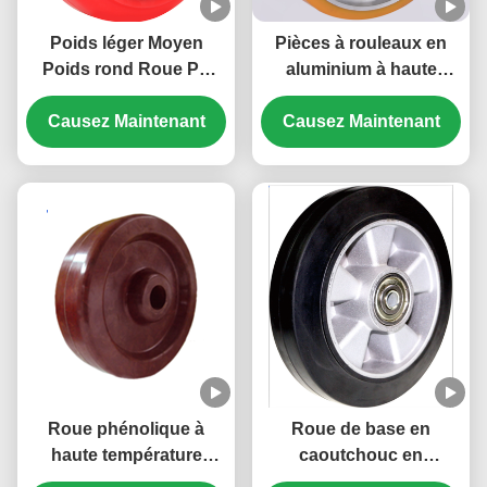
Poids léger Moyen
Pièces à rouleaux en
Poids rond Roue Pp
aluminium à haute
Roue lourde Caster
capacité de chargement
industriel Pp roue de
Causez Maintenant
Causez Maintenant
base Rentable
Roue phénolique à
Roue de base en
haute température
caoutchouc en
rouleaux industriels à
aluminium hautement