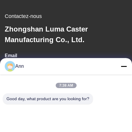
Contactez-nous
Zhongshan Luma Caster
Manufacturing Co., Ltd.
Email
Ann
ann@industrialwheelcasters.com
7:38 AM
Notre adresse
Good day, what product are you looking for?
Adresse
Il a été établi qu'il s'agissait d'un produit fabriqué à partir d'une
base de données de l'industrie chinoise.
Téléphone