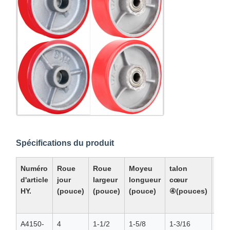
Spécifications du produit
Numéro
Roue
Roue
Moyeu
talon
Alé
d'article
jour
largeur
longueur
cœur
d'e
HY.
(pouce)
(pouce)
(pouce)
④(pouces)
o
(po
A4150-
4
1-1/2
1-5/8
1-3/16
1/2