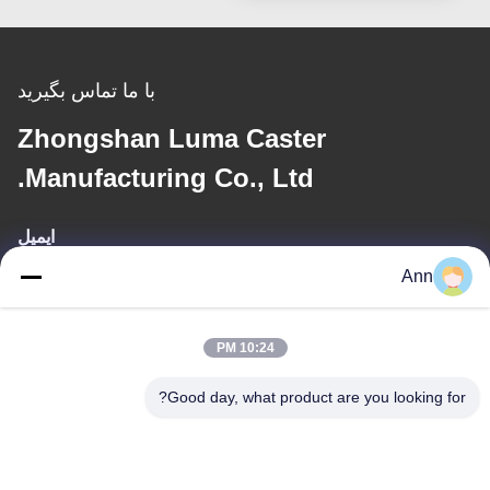
با ما تماس بگیرید
Zhongshan Luma Caster
Manufacturing Co., Ltd.
ایمیل
Ann
ann@industrialwheelcasters.com
10:24 PM
آدرس ما
Good day, what product are you looking for?
آدرس
شماره 10، خیابان صنعتی، شهر شیائولان، ژونگشان، گوانگدونگ، چین،
528415