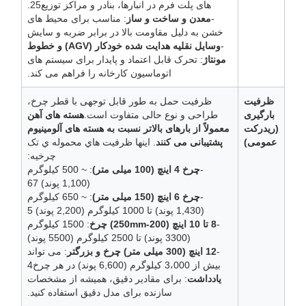
های پلت فرم در انبارها، بنادر و مراکز توزیع25.
-
معدن و ساخت و ساز
: مناسب برای محیط های
خشن به دلیل مقاومت بالا در برابر ضربه و سایش
-
وسایل نقلیه هدایت شده خودکار (AGV) و خطوط
مونتاژ
: تحرک قابل اعتماد و پایدار برای سیستم های
اتوماسیون کارخانه را فراهم می کند.
ظرفیت
ظرفیت حمل به طور قابل توجهی با قطر چرخ،
بارگیری
طراحی و نوع حالی متفاوت است.
هسته های آهن
(ریدرکت
معمولاً از بارهای بالاتر نسبت به هسته های آلومینیوم
عمومی)
پشتیبانی می کنند
. اينها ظرفيت هاي محموله ي تک
چرخيه:
-
چرخ 4 اینچ (100 میلی متر)
: ~ 500 کیلوگرم
(1,100 پوند) 67
-
چرخ 6 اینچ (150 میلی متر)
: ~ 650 کیلوگرم
(1,430 پوند) تا 1000 کیلوگرم (2,200 پوند) 5
-
8 تا 10 اینچ (200-250mm) چرخ
: 1500 کیلوگرم
(3300 پوند) تا 2500 کیلوگرم (5500 پوند)
-
12 اینچ (300 میلی متر) چرخ و بزرگتر
: می تواند
بیش از 3،000 کیلوگرم (6,600 پوند) در هر چرخ4
یادداشت
: برای مقادیر دقیق، همیشه از مشخصات
سازنده برای مدل دقیق استفاده کنید.