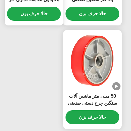
Caster غیر رسانا Casters
سنگین صنعتی ظرفیت بار
صنعتی 300 درجه
حالا حرف بزن
80 کیلوگرم تا 700 کیلوگرم
حالا حرف بزن
50 میلی متر ماشین آلات
سنگین چرخ دستی صنعتی
چرخ فرمان PU سختی 92
حالا حرف بزن
Shore A بارگیری 400-850
کیلوگرم