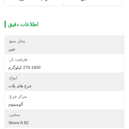
اطلاعات دقیق
محل منبع:
چین
ظرفیت بار:
270-1600 کیلوگرم
انواع:
چرخ های پلات
مرکز چرخ:
آلومینیوم
سختی:
92 Shore A