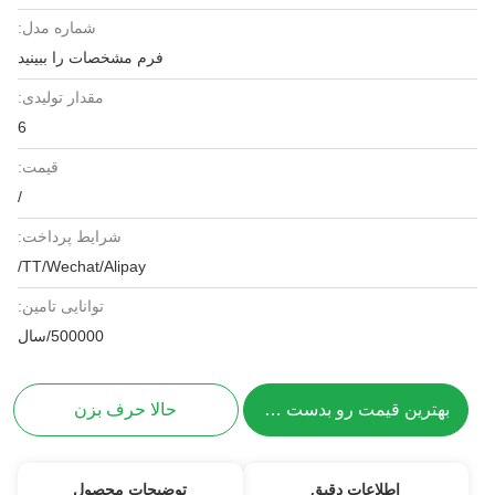
شماره مدل:
فرم مشخصات را ببینید
مقدار تولیدی:
6
قیمت:
/
شرایط پرداخت:
TT/Wechat/Alipay/
توانایی تامین:
500000/سال
بهترین قیمت رو بدست بیار
حالا حرف بزن
اطلاعات دقیق
توضیحات محصول