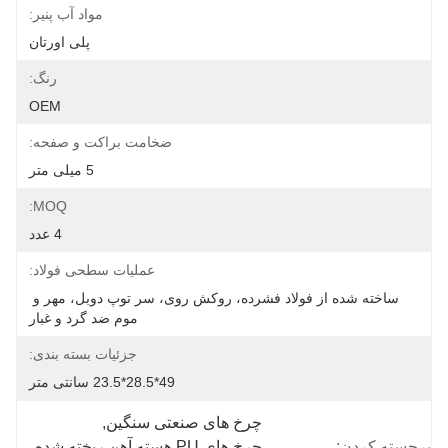
مواد آب پنیر:
پلی اورتان
رنگ:
OEM
ضخامت براکت و صفحه:
5 میلی متر
MOQ:
4 عدد
عملیات سطحی فولاد:
ساخته شده از فولاد فشرده، روکش روی، سر توپ دوبل، مهر و 
موم ضد گرد و غبار
جزئیات بسته بندی:
49*28.5*23.5 سانتی متر
چرخ های صنعتی سنگین
, 
برجسته کردن:
چرخ های PU هسته آهن ریخته شده
, 