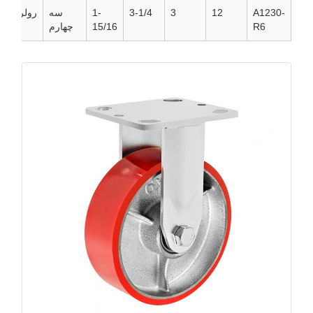
A1230-
12
3
3-1/4
1-
سه
رولر
R6
15/16
چهارم