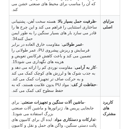
که آن را مناسب برای محیط های صنعتی خشن می
کند.
مزایای
-
ظرفیت حمل بسیار بالا
: هسته سخت آهن، پشتیبانی
اصلی
ساختاری استثنایی را فراهم می کند و این چرخ ها را
قادر می سازد بار های بسیار سنگین را به طور ایمن
حمل کنند34.
-
عمر طولانی
: مقاومت خارق العاده در برابر
فرسایش و ریزش پیشروی PU، عمر طولانی را
تضمین می کند و باعث کاهش فرکانس تعویض و
هزینه های نگهداری می شود15.
-
کار به آرامی
: مقاومت نوردی کم را ارائه می دهد و
به جذب شوک ها و لرزش های کوچک کمک می کند
و به حرکت صاف تر تجهیزات کمک می کند.
-
حفاظت از کف
: مواد PU بدون علامت هستند، که به
حفظ سطوح کف کمک می کند.
کاربرد
-
ماشین آلات سنگین و تجهیزات صنعتی
: برای
های
جابجایی پریس ها، ژنراتورها و ماشین آلات صنعتی
مشترک
بزرگ استفاده می شود1.
-
تدارکات و دستکاری مواد
: ایده آل برای کامیون های
پالت دستی سنگین، واگن های حمل و نقل و کامیون