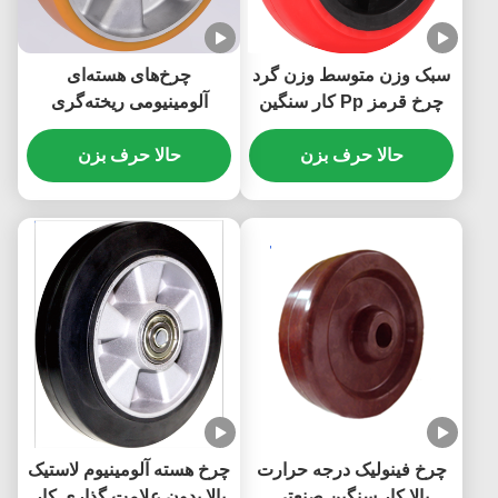
سبک وزن متوسط وزن گرد
چرخ‌های هسته‌ای
چرخ قرمز Pp کار سنگین
آلومینیومی ریخته‌گری
صنعتی Caster Pp چرخ
صنعتی Pu Heavy Duty با
حالا حرف بزن
هسته ای مقرون به صرفه
حالا حرف بزن
ظرفیت بارگیری بالا 1100
کیلوگرم
چرخ فینولیک درجه حرارت
چرخ هسته آلومینیوم لاستیک
بالا کار سنگین صنعتی
بالا بدون علامت گذاری کار