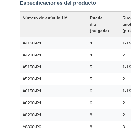
Especificaciones del producto
Número de artículo HY
Rueda
Rue
dia
anc
(pulgada)
(pu
A4150-R4
4
1-1/
A4200-R4
4
2
A5150-R4
5
1-1/
A5200-R4
5
2
A6150-R4
6
1-1/
A6200-R4
6
2
A8200-R4
8
2
A8300-R6
8
3