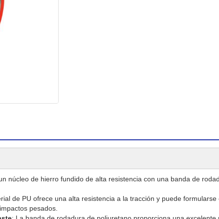
un núcleo de hierro fundido de alta resistencia con una banda de rod
erial de PU ofrece una alta resistencia a la tracción y puede formulars
e impactos pesados.
aste
: La banda de rodadura de poliuretano proporciona una excelente r