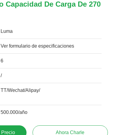
o Capacidad De Carga De 270
Luma
Ver formulario de especificaciones
6
/
TT/Wechat/Alipay/
500.000/año
 Precio
Ahora Charle