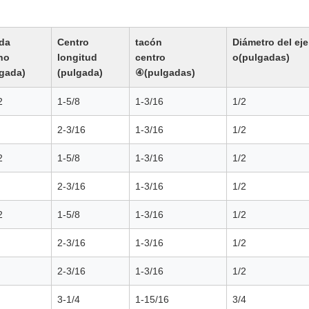
da
Centro
tacón
Diámetro del eje
ho
longitud
centro
o(pulgadas)
lgada)
(pulgada)
④(pulgadas)
2
1-5/8
1-3/16
1/2
2-3/16
1-3/16
1/2
2
1-5/8
1-3/16
1/2
2-3/16
1-3/16
1/2
2
1-5/8
1-3/16
1/2
2-3/16
1-3/16
1/2
2-3/16
1-3/16
1/2
3-1/4
1-15/16
3/4