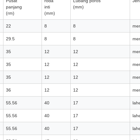
Pusat
roda
Lubang poros
Jen
panjang
inti
(mm)
(rm)
(mm)
22
8
8
mem
29.5
8
8
mem
35
12
12
mem
35
12
12
mem
35
12
12
mem
36
12
12
mem
55.56
40
17
lah
55.56
40
17
lah
55.56
40
17
lah