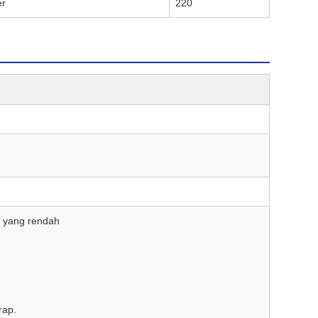
er
220
r yang rendah
rap.