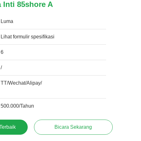
 Inti 85shore A
Luma
Lihat formulir spesifikasi
6
/
TT/Wechat/Alipay/
500.000/Tahun
Terbaik
Bicara Sekarang