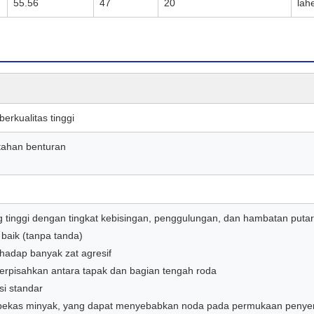
55.56
47
20
lah
erkualitas tinggi
 tahan benturan
tinggi dengan tingkat kebisingan, penggulungan, dan hambatan puta
 baik (tanpa tanda)
hadap banyak zat agresif
terpisahkan antara tapak dan bagian tengah roda
i standar
bekas minyak, yang dapat menyebabkan noda pada permukaan penye