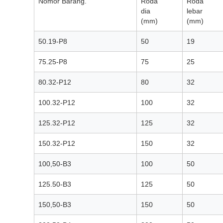
Nomor Barang.
Roda
Roda
dia
lebar
(mm)
(mm)
50.19-P8
50
19
75.25-P8
75
25
80.32-P12
80
32
100.32-P12
100
32
125.32-P12
125
32
150.32-P12
150
32
100,50-B3
100
50
125.50-B3
125
50
150,50-B3
150
50