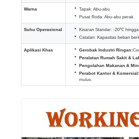
Warna
Tapak: Abu-abu
Pusat Roda: Abu-abu perak
Suhu Operasional
Kisaran Standar: -20℃ hingg
Catatan: Kapasitas beban ber
Aplikasi Khas
Gerobak Industri Ringan:
Coc
Peralatan Rumah Sakit & La
Pengolahan Makanan & Mi
Perabot Kantor & Komersial
mulus.