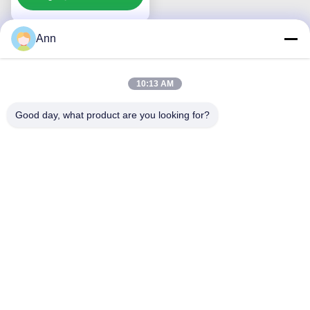
1600 กิโลกรัม
Ann
ติดต่อเรา
10:13 AM
Zhongshan Luma Caster
Good day, what product are you looking for?
Manufacturing Co., Ltd.
อีเมล
ann@industrialwheelcasters.com
ที่อยู่ของเรา
ที่อยู่
เลขที่ 10, ถนนอุตสาหกรรม, เมือง Xiaolan, Zhongshan, กวางตอง,