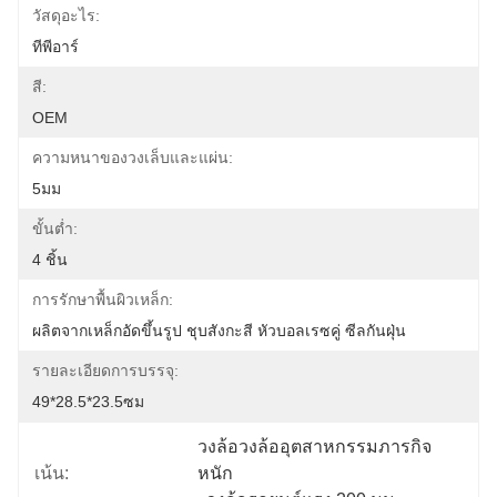
วัสดุอะไร:
ทีพีอาร์
สี:
OEM
ความหนาของวงเล็บและแผ่น:
5มม
ขั้นต่ำ:
4 ชิ้น
การรักษาพื้นผิวเหล็ก:
ผลิตจากเหล็กอัดขึ้นรูป ชุบสังกะสี หัวบอลเรซคู่ ซีลกันฝุ่น
รายละเอียดการบรรจุ:
49*28.5*23.5ซม
วงล้อวงล้ออุตสาหกรรมภารกิจ
เน้น:
หนัก