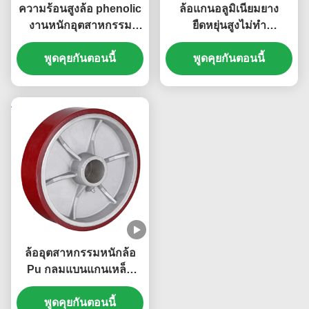
ความร้อนสูงล้อ phenolic
ล้อแกนอลูมิเนียมยาง
งานหนักอุตสาหกรรม
ยืดหยุ่นสูงไม่ทำ
caster ไม่นําอุตสาหกรรม
เครื่องหมายลูกล้อ
casters 300 องศา
พูดคุยกันตอนนี้
อุตสาหกรรมสำหรับงาน
พูดคุยกันตอนนี้
หนักรับน้ำหนักได้ 80 กก.
ถึง 700 กก
ล้ออุตสาหกรรมหนักล้อ
Pu กลมแบนแกนเหล็ก
หล่อ Whee กำลังการผลิต
ไฟฟ้า 270 กิโลกรัมถึง
พูดคุยกันตอนนี้