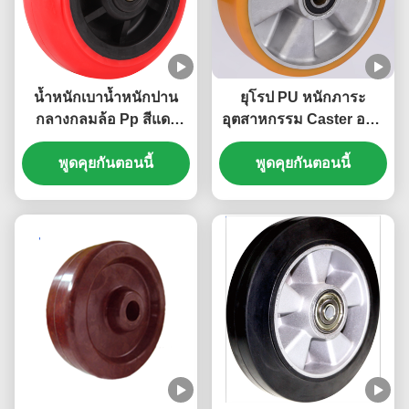
น้ำหนักเบาน้ำหนักปาน
ยุโรป PU หนักภาระ
กลางกลมล้อ Pp สีแดง
อุตสาหกรรม Caster อลูมิ
ลูกล้ออุตสาหกรรมหนัก
เนียม ล้อหลัก ความจุสูง
Pp Core Wheel คุ้มค่า
พูดคุยกันตอนนี้
พูดคุยกันตอนนี้
1100kg