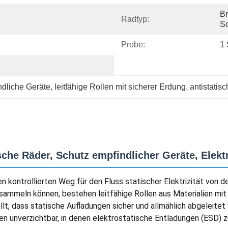
Br
Radtyp:
Sc
Probe:
1 
ndliche Geräte
, 
leitfähige Rollen mit sicherer Erdung
, 
antistatisc
ische Räder, Schutz empfindlicher Geräte, Elekt
inen kontrollierten Weg für den Fluss statischer Elektrizität vo
nsammeln können, bestehen leitfähige Rollen aus Materialien mi
lt, dass statische Aufladungen sicher und allmählich abgeleit
n unverzichtbar, in denen elektrostatische Entladungen (ESD) zu