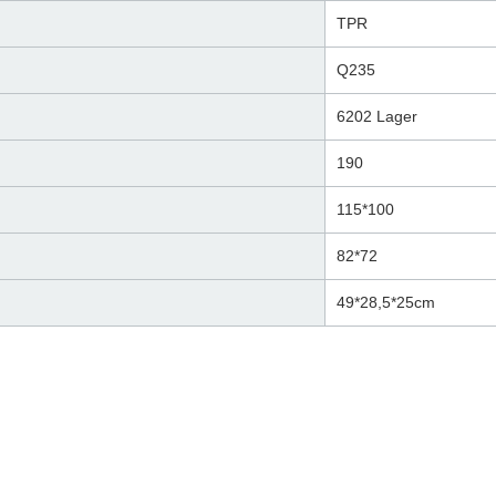
TPR
Q235
6202 Lager
190
115*100
82*72
49*28,5*25cm