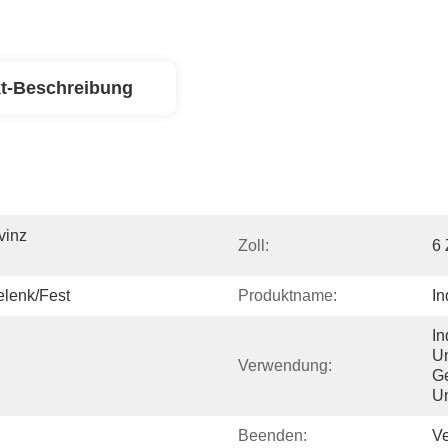
t-Beschreibung
inz 
Zoll:
6 
lenk/Fest
Produktname:
In
In
Un
Verwendung:
G
Un
Beenden:
Ve