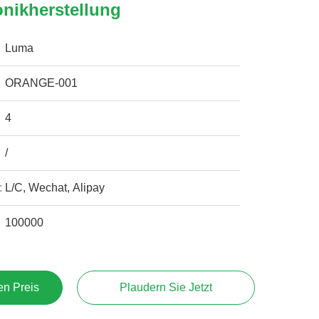
onikherstellung
Luma
ORANGE-001
4
/
:
L/C, Wechat, Alipay
100000
en Preis
Plaudern Sie Jetzt