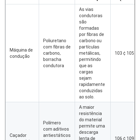
As vias
condutoras
são
formadas
por fibras de
Poliuretano
carbono ou
com fibras de
partículas
Máquina de
carbono,
metálicas,
103 ¢ 105
condução
borracha
permitindo
condutora
que as
cargas
sejam
rapidamente
conduzidas
ao solo.
A maior
resistência
do material
Polímero
permite uma
com aditivos
descarga
Caçador
antiestáticos
lenta de
106 ¢ 109