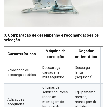
3. Comparação de desempenho e recomendações de
selecção
Máquina de
Caçador
Características
condução
antiestático
N
Descarrega
Descarga
Velocidade de
c
cargas em
lenta
descarga estática
a
milissegundos
(segundos)
es
Oficinas de
semicondutores,
Equipamento
linhas de
médico,
A
Aplicações
montagem de
montagem de
n
adequadas
baterias de
eletrônicos
se