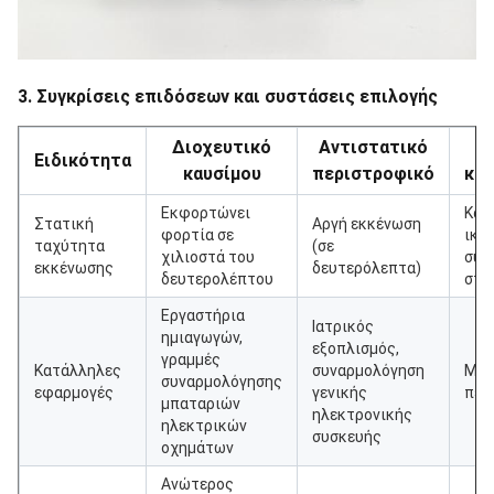
3. Συγκρίσεις επιδόσεων και συστάσεις επιλογής
Διοχευτικό
Αντιστατικό
Τ
Ειδικότητα
καυσίμου
περιστροφικό
καλ
Εκφορτώνει
Καμ
Στατική
Αργή εκκένωση
φορτία σε
ικα
ταχύτητα
(σε
χιλιοστά του
συσ
εκκένωσης
δευτερόλεπτα)
δευτερολέπτου
στα
Εργαστήρια
Ιατρικός
ημιαγωγών,
εξοπλισμός,
γραμμές
Κατάλληλες
συναρμολόγηση
Μη 
συναρμολόγησης
εφαρμογές
γενικής
περ
μπαταριών
ηλεκτρονικής
ηλεκτρικών
συσκευής
οχημάτων
Ανώτερος