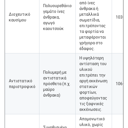
από ίνες
Πολυουρεθάνιο
άνθρακα ή
γεμάτο ίνες
Διοχευτικό
μεταλλικά
άνθρακα,
103·1
καυσίμου
σωματίδια,
αγωγό
επιτρέποντας
καουτσούκ
τα φορτία να
μεταφέρονται
γρήγορα στο
έδαφος.
Η υψηλότερη
αντίσταση του
υλικού
Πολυμερή με
επιτρέπει την
αντιστατικά
Αντιστατικό
αργή εκκένωση
πρόσθετα (π.χ.
106·1
περιστροφικό
στατικών
μαύρο
φορτίων,
άνθρακα)
αποφεύγοντας
τις ξαφνικές
εκκένωσεις.
Απομονωτικό
υλικό, χωρίς
Συνηθισμένο