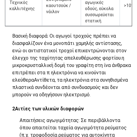
Τεχνικός
αγωγικές
καουτσούκ /
>1012
καλλιτέχνης
οδούς, εύκολα
νάιλον
συσσωρεύεται
στατική.
Βασική διαφορά: Οι αγωγοί τροχούς πρέπει να
διασφαλίζουν ένα μονοπάτι χαμηλής αντίστασης,
ενώ οι αντιστατικοί τροχοί επικεντρώνονται στον
έλεγχο της ταχύτητας απελευθέρωσης φορτίου.η
μικροκρυσταλλική δομή του γραφίτη στη ίνα άνθρακα
επιτρέπει στα π ηλεκτρόνια να κινούνται
ελεύθεραΑντίθετα, τα ηλεκτρόνια στα συνηθισμένα
πλαστικά συνδέονται από συνδυασμούς και δεν
μπορούν να οδηγήσουν ηλεκτρισμό.
2Αιτίες των υλικών διαφορών
Απαιτήσεις αγωγιμότητας: Σε περιβάλλοντα
όπου απαιτείται ταχεία αγωγιμότητα ρεύματος
(π.χ. τροφοδοσία ρεύματος για αυτοκίνητα