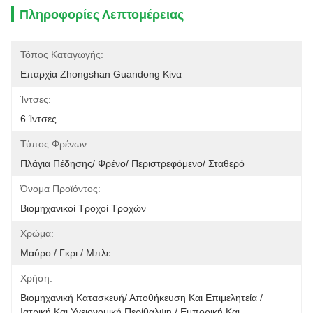
Πληροφορίες Λεπτομέρειας
Τόπος Καταγωγής:
Επαρχία Zhongshan Guandong Κίνα
Ίντσες:
6 Ίντσες
Τύπος Φρένων:
Πλάγια Πέδησης/ Φρένο/ Περιστρεφόμενο/ Σταθερό
Όνομα Προϊόντος:
Βιομηχανικοί Τροχοί Τροχών
Χρώμα:
Μαύρο / Γκρι / Μπλε
Χρήση:
Βιομηχανική Κατασκευή/ Αποθήκευση Και Επιμελητεία / 
Ιατρική Και Υγειονομική Περίθαλψη / Εμπορική Και