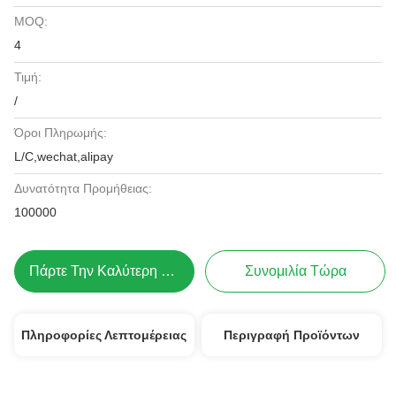
MOQ:
4
Τιμή:
/
Όροι Πληρωμής:
L/C,wechat,alipay
Δυνατότητα Προμήθειας:
100000
Πάρτε Την Καλύτερη Τιμή
Συνομιλία Τώρα
Πληροφορίες Λεπτομέρειας
Περιγραφή Προϊόντων