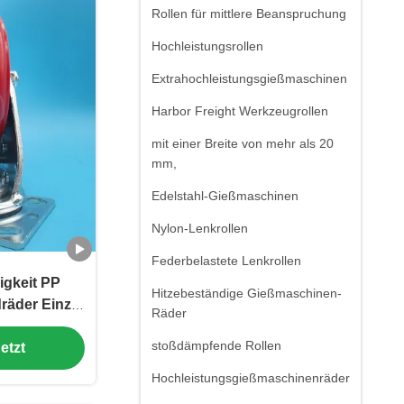
Rollen für mittlere Beanspruchung
Hochleistungsrollen
Extrahochleistungsgießmaschinen
Harbor Freight Werkzeugrollen
mit einer Breite von mehr als 20
mm,
Edelstahl-Gießmaschinen
Nylon-Lenkrollen
Federbelastete Lenkrollen
igkeit PP
Hitzebeständige Gießmaschinen-
dräder Einzel
Räder
nkbar starre
stoßdämpfende Rollen
etzt
ebungen
Hochleistungsgießmaschinenräder