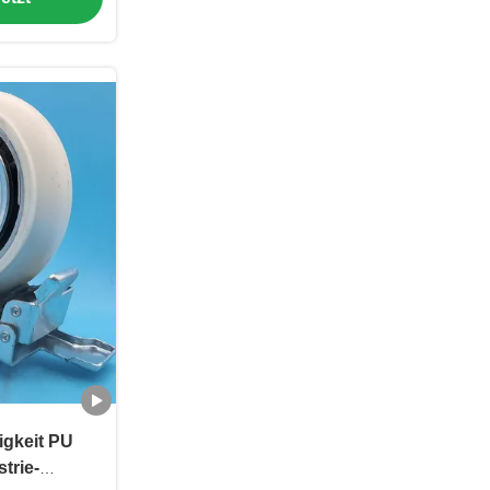
igkeit PU
trie-