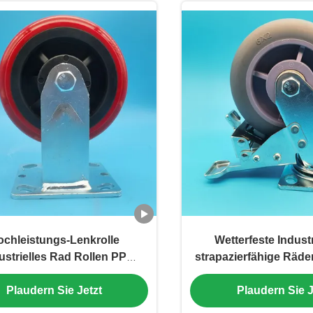
chleistungs-Lenkrolle
Wetterfeste Industr
ustrielles Rad Rollen PP
strapazierfähige Räder
lrad 4" Seitenbremse Fest
TPR-Rollen, einzeln
Plaudern Sie Jetzt
Plaudern Sie J
rad Bremse Einzelrad für
feststellbar, starr, sc
Einkaufswagen
den gewerblichen Ei