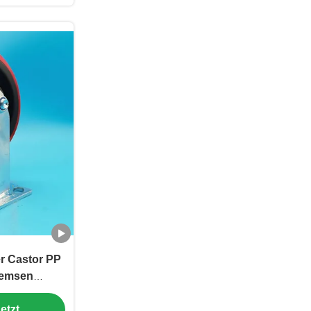
r Castor PP
remsen
remse für
etzt
nhausbetten