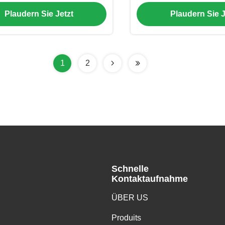
rräder Bremse Drehfächer
Schwerradrollen 6" ve
Plaudern Sie Jetzt
Plaudern Sie J
tboden Holz Kunststoff
Dreh- und Schleif
Schwerlas
1
2
Schnelle
Kontaktaufnahme
ÜBER US
Produits