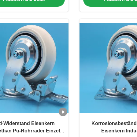
Gesundheitswesen
fixiert
i-Widerstand Eisenkern
Korrosionsbeständ
ethan Pu-Rohrräder Einzel 8
Eisenkern Indus