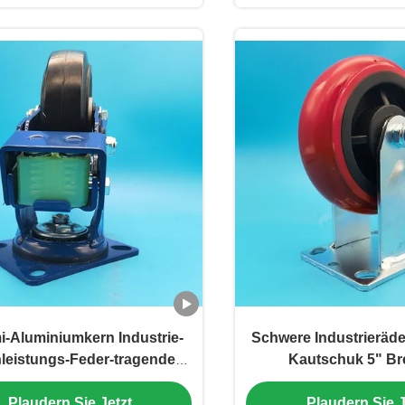
inzelhandelsgeschäfte
-Aluminiumkern Industrie-
Schwere Industrieräde
leistungs-Feder-tragende
Kautschuk 5" B
 Räder Einzeln 6" Bremsend
Seitenbremse Drehb
Plaudern Sie Jetzt
Plaudern Sie J
Schwenkbar Medizinisch und
Krankenwagen Kranke