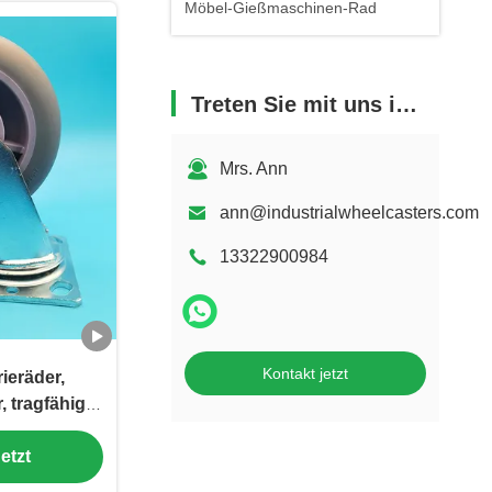
Möbel-Gießmaschinen-Rad
Treten Sie mit uns in Verbindung
Mrs. Ann
ann@industrialwheelcasters.com
13322900984
Kontakt jetzt
ieräder,
, tragfähige
, 8 Zoll,
etzt
hwenkbar für
nzelhandel