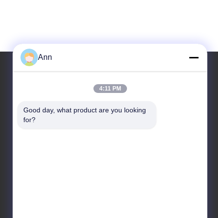
Ann
4:11 PM
Địa chỉ của chúng tôi
Good day, what product are you looking 
Địa chỉ
for?
Số 10, Đại lộ công nghiệp, thị trấn Xiaolan, Zhongshan,
Quảng Đông, Trung Quốc, 528415
Điện thoại
86-133-2290-0984