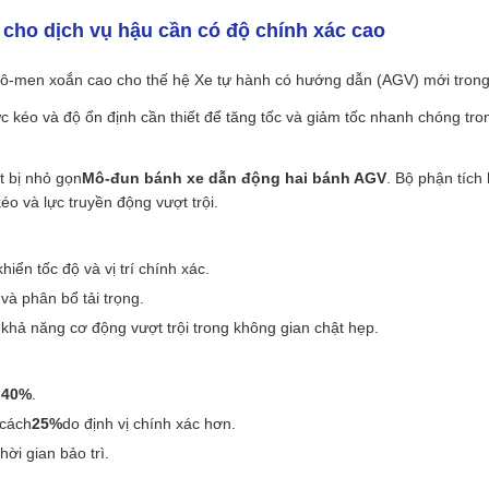
cho dịch vụ hậu cần có độ chính xác cao
 mô-men xoắn cao cho thế hệ Xe tự hành có hướng dẫn (AGV) mới trong 
c kéo và độ ổn định cần thiết để tăng tốc và giảm tốc nhanh chóng tro
ết bị nhỏ gọn
Mô-đun bánh xe dẫn động hai bánh AGV
. Bộ phận tích
éo và lực truyền động vượt trội.
iển tốc độ và vị trí chính xác.
à phân bổ tải trọng.
hả năng cơ động vượt trội trong không gian chật hẹp.
n
40%
.
 cách
25%
do định vị chính xác hơn.
ời gian bảo trì.