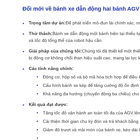
Đổi mới về bánh xe dẫn động hai bánh AGV 
Trọng tâm dự án:
Để phát triển mô-đun lái chính xác,
Thử thách:
Bánh xe dẫn động một bánh hiện tại thiếu lự
và tốc độ tổng thể của robot hậu cần.
Giải pháp của chúng tôi:
Chúng tôi đã thiết kế một thi
bị động cơ không chổi than hiệu suất cao, mang lại lực k
Các tính năng chính:
Động cơ, hộp số và bộ mã hóa tích hợp để điều kh
Cấu hình bánh xe kép để tăng cường độ ổn định v
Khả năng đa hướng (chuyển động ba chiều) cho k
Kết quả đạt được:
Tăng tốc độ vận hành an toàn tối đa của AGV lê
Cải thiện thời gian chu kỳ đón và trả khách bằng
Giảm độ trượt và mài mòn của bánh xe, kéo dài th