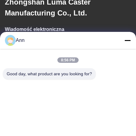
Zhongshan Luma Caster
Manufacturing Co., Ltd.
Wiadomość elektroniczna
Ann
ann@industrialwheelcasters.com
8:56 PM
Nasz adres
Good day, what product are you looking for?
Adres
Nr 10, Aleja Przemysłowa, Miasto Xiaolan, Zhongshan,
Guangdong, Chiny, 528415
Tel.
0086-133-2290-0984