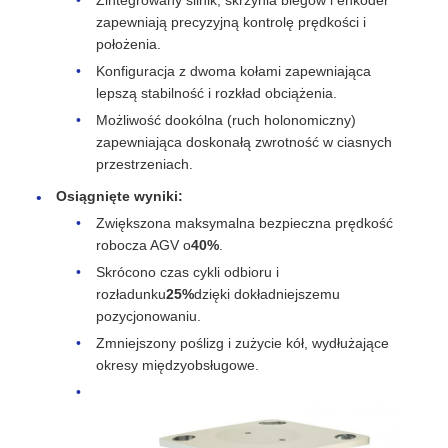
Zintegrowany silnik, skrzynia biegów i enkoder
zapewniają precyzyjną kontrolę prędkości i
położenia.
Konfiguracja z dwoma kołami zapewniająca
lepszą stabilność i rozkład obciążenia.
Możliwość dookólna (ruch holonomiczny)
zapewniająca doskonałą zwrotność w ciasnych
przestrzeniach.
Osiągnięte wyniki:
Zwiększona maksymalna bezpieczna prędkość
robocza AGV o
40%
.
Skrócono czas cykli odbioru i
rozładunku
25%
dzięki dokładniejszemu
pozycjonowaniu.
Zmniejszony poślizg i zużycie kół, wydłużające
okresy międzyobsługowe.