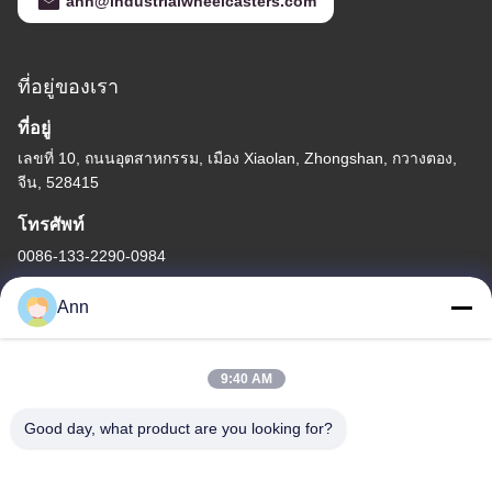
ann@industrialwheelcasters.com
ที่อยู่ของเรา
ที่อยู่
เลขที่ 10, ถนนอุตสาหกรรม, เมือง Xiaolan, Zhongshan, กวางตอง,
จีน, 528415
โทรศัพท์
0086-133-2290-0984
Ann
9:40 AM
นโยบายความเป็นส่วนตัว
|
แผนผังเว็บไซต์
Good day, what product are you looking for?
จีน คุณภาพดี ลูกล้ออุตสาหกรรม ผู้จัดจําหน่าย.ลิขสิทธิ์ -2026
Zhongshan Luma Caster Manufacturing Co., Ltd. สิทธิทั้งหมดถูก
เก็บไว้