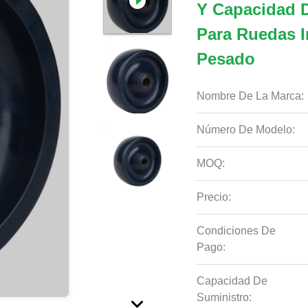
Y Capacidad D
Para Ruedas I
Pesado
Nombre De La Marca:
Número De Modelo:
MOQ:
Precio:
Condiciones De
Pago:
Capacidad De
Suministro: