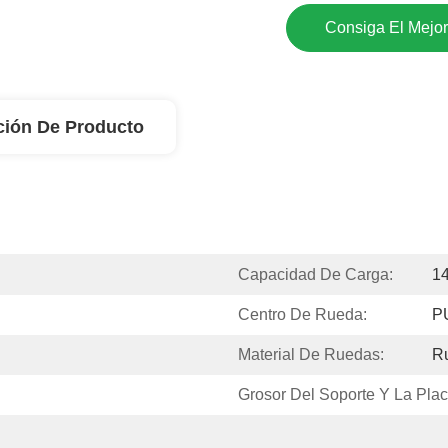
Consiga El Mejor
ción De Producto
Capacidad De Carga:
1
Centro De Rueda:
P
Material De Ruedas:
R
Grosor Del Soporte Y La Plac