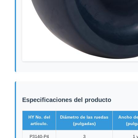
Especificaciones del producto
HY No. del
Diámetro de las ruedas
Ancho de
artículo.
(pulgadas)
(pulg
P3140-P4
3
1 