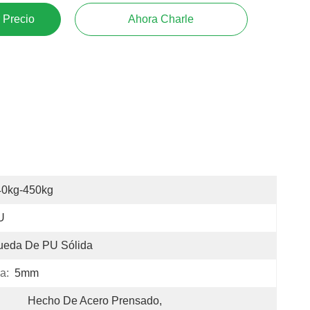
 Precio
Ahora Charle
40kg-450kg
U
ueda De PU Sólida
a:
5mm
Hecho De Acero Prensado, 