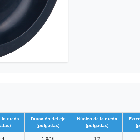
 la rueda
Duración del eje
Núcleo de la rueda
Exten
adas)
(pulgadas)
(pulgadas)
(
y 4
1-9/16
1/2