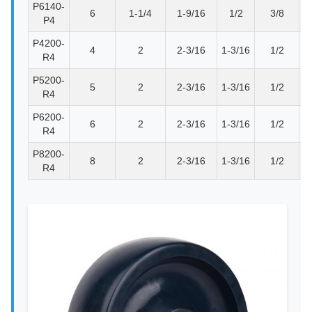
P6140-
6
1-1/4
1-9/16
1/2
3/8
P
P4
P4200-
4
2
2-3/16
1-3/16
1/2
R4
P5200-
5
2
2-3/16
1-3/16
1/2
R4
P6200-
6
2
2-3/16
1-3/16
1/2
R4
P8200-
8
2
2-3/16
1-3/16
1/2
R4