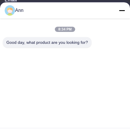
Ann
ann@industrialwheelcasters.com
8:34 PM
Il nostro indirizzo
Good day, what product are you looking for?
Indirizzo
N. 10, viale industriale, Xiaolan Town, Zhongshan, Guangdong,
Cina, 528415
Telefono
0086-133-2290-0984
Norme sulla privacy
|
Mappa del sito
Buona qualità della Cina Ruote girevoli industriali Fornitore. © di