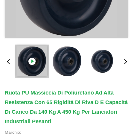
Ruota PU Massiccia Di Poliuretano Ad Alta
Resistenza Con 65 Rigidità Di Riva D E Capacità
Di Carico Da 140 Kg A 450 Kg Per Lanciatori
Industriali Pesanti
Marchio: