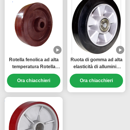
Rotella fenolica ad alta
Ruota di gomma ad alta
temperatura Rotella
elasticità di alluminio
industriale resistente
non marcatore ruota di
Rotelle industriali non
Ora chiacchieri
gomma di alluminio non
Ora chiacchieri
conduttive 300 gradi
marcatore ruota di
gomma ad alta elasticità
ruota di gomma di
alluminio non marcatore
ruota di gomma di
gomma di alluminio non
marcatore ruota di