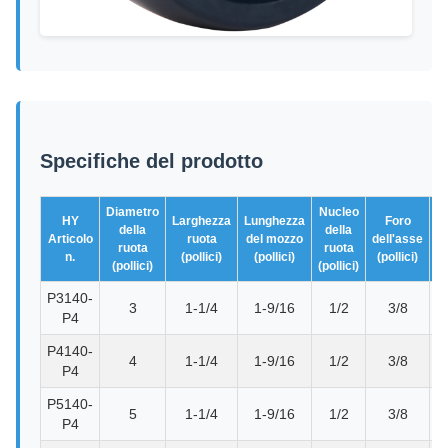
Specifiche del prodotto
Diametro
Nucleo
HY
Larghezza
Lunghezza
Foro
della
della
Articolo
ruota
del mozzo
dell'asse
ruota
ruota
c
n.
(pollici)
(pollici)
(pollici)
(pollici)
(pollici)
P3140-
3
1-1/4
1-9/16
1/2
3/8
P
P4
P4140-
4
1-1/4
1-9/16
1/2
3/8
P
P4
P5140-
5
1-1/4
1-9/16
1/2
3/8
P
P4