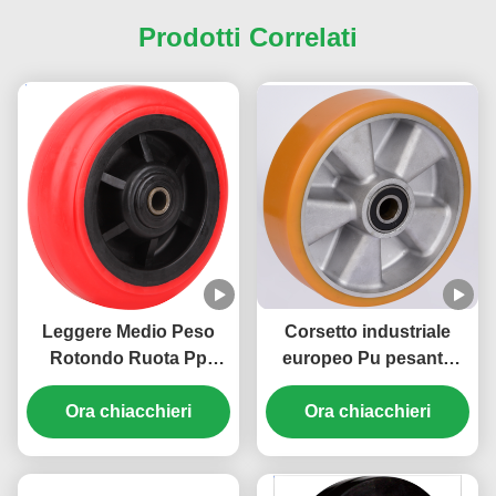
Prodotti Correlati
Leggere Medio Peso
Corsetto industriale
Rotondo Ruota Pp
europeo Pu pesante
Rossa Industriale
ruota di base in
Pesante Caster Pp
Ora chiacchieri
alluminio capacità di
Ora chiacchieri
Ruota di base
carico elevata 1100kg
Redditizio