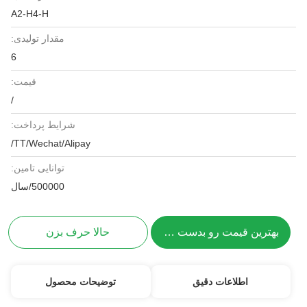
A2-H4-H
مقدار تولیدی:
6
قیمت:
/
شرایط پرداخت:
TT/Wechat/Alipay/
توانایی تامین:
500000/سال
بهترین قیمت رو بدست بیار
حالا حرف بزن
اطلاعات دقیق
توضیحات محصول