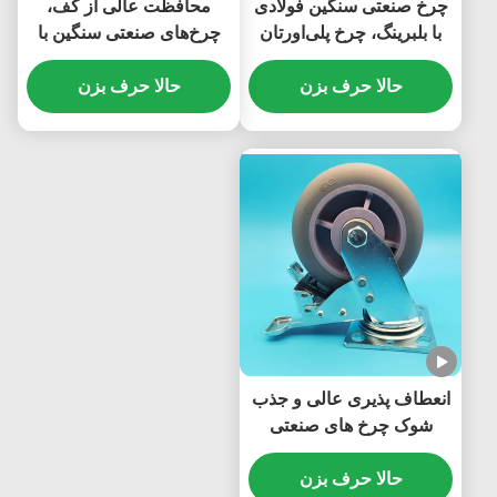
چرخ صنعتی سنگین فولادی
محافظت عالی از کف،
با بلبرینگ، چرخ پلی‌اورتان
چرخ‌های صنعتی سنگین با
PU برای ترولی، برای
هسته لاستیکی TPR، تک، ۴
حالا حرف بزن
تجهیزات سنگین
حالا حرف بزن
اینچی، ترمزدار، ثابت،
چرخشی، مناسب برای
خدمات غذایی و هتلداری
انعطاف پذیری عالی و جذب
شوک چرخ های صنعتی
سنگین باردار TPR چرخ های
حالا حرف بزن
هسته لاستیکی تک 5 " ترمز