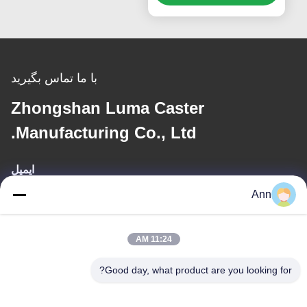
محکم چرخ دار صنعتی تولید
با ما تماس بگیرید
Zhongshan Luma Caster
Manufacturing Co., Ltd.
ایمیل
Ann
ann@industrialwheelcasters.com
11:24 AM
آدرس ما
Good day, what product are you looking for?
آدرس
شماره 10، خیابان صنعتی، شهر شیائولان، ژونگشان، گوانگدونگ، چین،