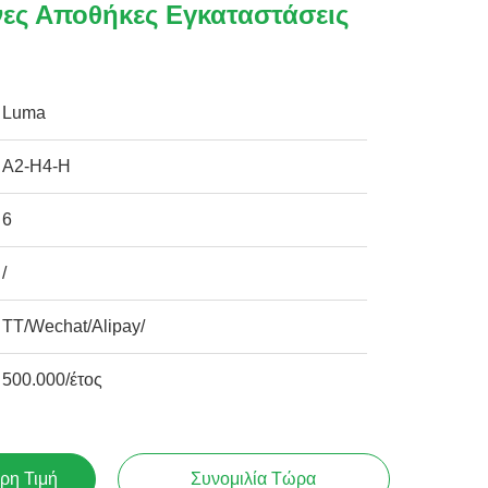
νες Αποθήκες Εγκαταστάσεις
Luma
Α2-Η4-Η
6
/
TT/Wechat/Alipay/
500.000/έτος
ρη Τιμή
Συνομιλία Τώρα