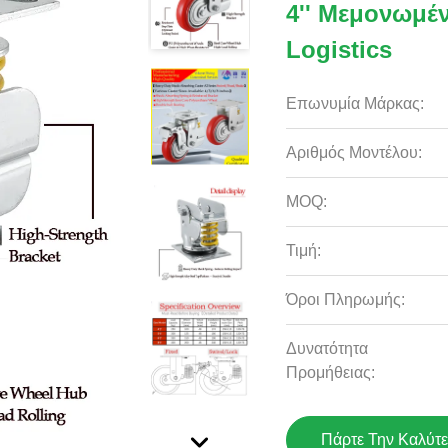
4'' Μεμονωμέ
Logistics
Επωνυμία Μάρκας:
Αριθμός Μοντέλου:
MOQ:
Τιμή:
Όροι Πληρωμής:
Δυνατότητα
Προμήθειας:
Πάρτε Την Καλύτε