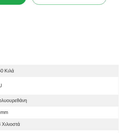
0 Κιλά
U
ολυουρεθάνη
5mm
 Χιλιοστά