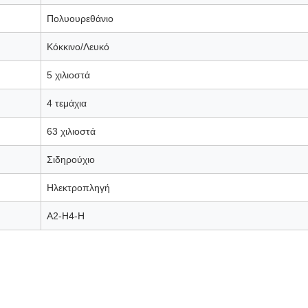
Πολυουρεθάνιο
Κόκκινο/Λευκό
5 χιλιοστά
4 τεμάχια
63 χιλιοστά
Σιδηρούχιο
Ηλεκτροπληγή
Α2-Η4-Η