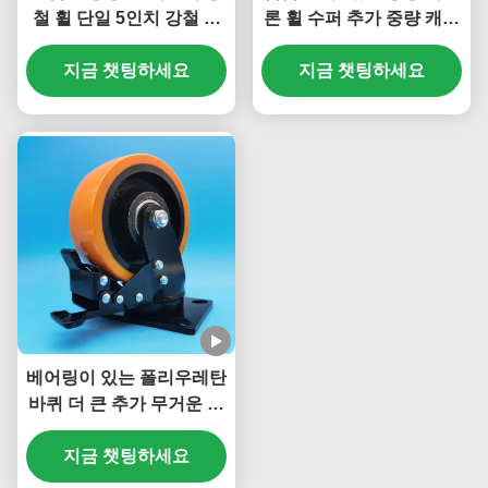
철 휠 단일 5인치 강철 플
론 휠 수퍼 추가 중량 캐스
레이트 캐스터 잠금 가능
터 볼 캐스터 스틸 브레이
스크류픽 스위블 이동 휠
지금 챗팅하세요
크 싱글 8 "캐스터 조립 라
지금 챗팅하세요
중장비 가구
인
베어링이 있는 폴리우레탄
바퀴 더 큰 추가 무거운 용
량 공 캐스터 강철 바퀴 싱
글 6 "플릿 캐스터 움직이
지금 챗팅하세요
는 바퀴