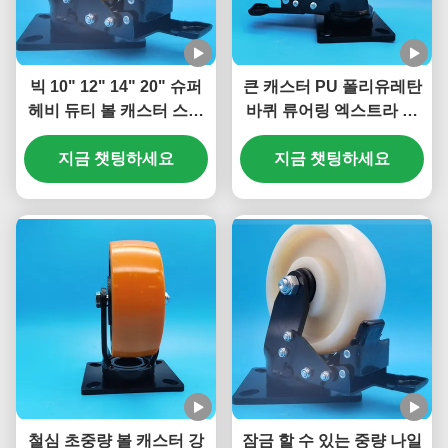
빅 10" 12" 14" 20" 슈퍼
큰 캐스터 PU 폴리유레탄
헤비 듀티 볼 캐스터 스틸
바퀴 류어링 엑스트라 헤
브레이크 나일론 휠 베어
비 듀티 볼 캐스터 8 "플릿
링 포함 싱글 6" 캐스터 조
지금 챗팅하세요
캐스터 이동 중량 게이트
지금 챗팅하세요
립 라인
바퀴
철심 초중량 볼 캐스터 강
잠금 할 수 있는 중량 나일