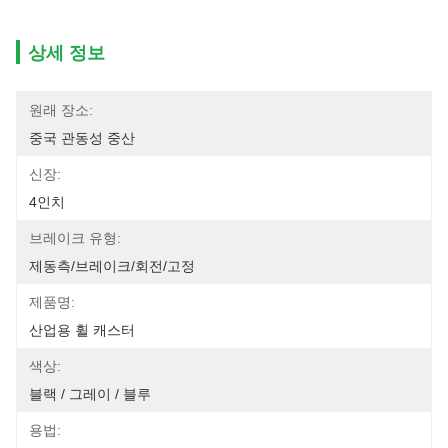
상세 정보
원래 장소:
중국 관동성 중산
신장:
4인치
브레이크 유형:
제동측/브레이크/회전/고정
제품명:
산업용 휠 캐스터
색상:
블랙 / 그레이 / 블루
용법: