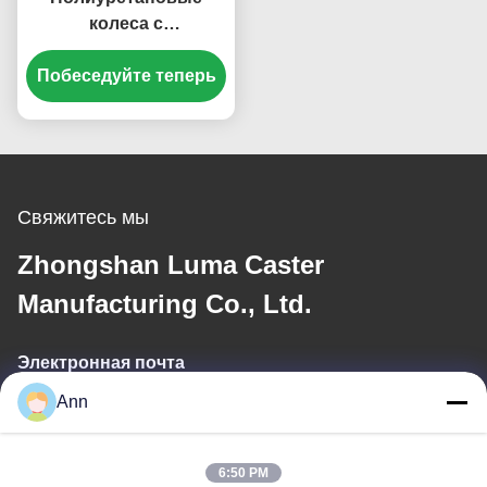
колеса с
подшипниками,
Побеседуйте теперь
большего размера,
сверхпрочные,
шариковые, стальные,
одинарные, 6-
дюймовые
поворотные колеса
Свяжитесь мы
для перемещения
Zhongshan Luma Caster
Manufacturing Co., Ltd.
Электронная почта
Ann
ann@industrialwheelcasters.com
6:50 PM