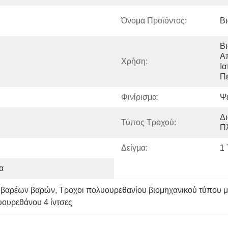
Όνομα Προϊόντος:
Βι
Βι
Απ
Χρήση:
Ια
Πε
Φινίρισμα:
Ψ
Δ
Τύπος Τροχού:
Π
Δείγμα:
1 
α
ς βαρέων βαρών
, 
Τροχοι πολυουρεθανίου βιομηχανικού τύπου μ
υουρεθάνου 4 ίντσες