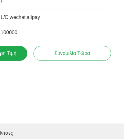
/
L/C,wechat,alipay
100000
ρη Τιμή
Συνομιλία Τώρα
Ίντσες