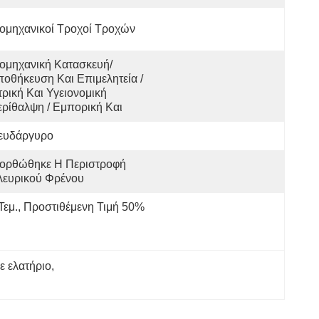
ομηχανικοί Τροχοί Τροχών
ομηχανική Κατασκευή/ 
οθήκευση Και Επιμελητεία / 
τρική Και Υγειονομική 
ρίθαλψη / Εμπορική Και
ευδάργυρο
ιορθώθηκε Η Περιστροφή 
λευρικού Φρένου
Τεμ., Προστιθέμενη Τιμή 50%
ε ελατήριο
, 