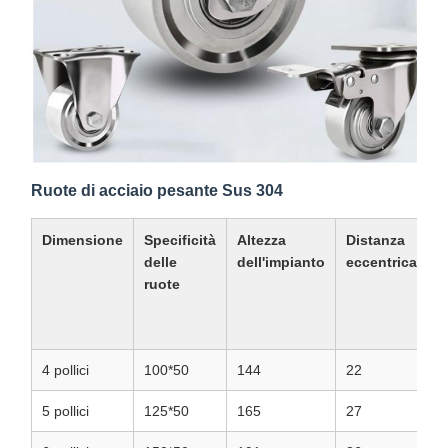
Ruote di acciaio pesante Sus 304
Dimensione
Specificità
Altezza
Distanza
S
delle
dell'impianto
eccentrica
d
ruote
p
4 pollici
100*50
144
22
5
5 pollici
125*50
165
27
5