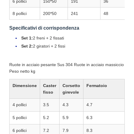
6 pollici
150*50
191
36
5
8 pollici
200*50
241
48
5
Specificativi di corrispondenza
Set 1:
2 freni + 2 fissati
Set 2:
2 giratori + 2 fissi
Ruote in acciaio pesante Sus 304 Ruote in acciaio massiccio
Peso netto kg
Dimensione
Caster
Corsetto
Fermatoio
fisso
girevole
4 pollici
3.5
4.3
4.7
5 pollici
5.2
5.9
6.3
6 pollici
7.2
7.9
8.3