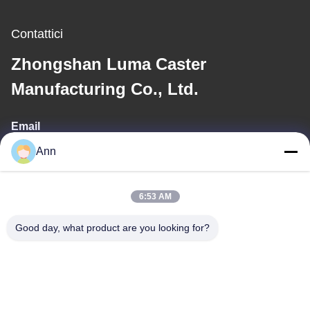
Contattici
Zhongshan Luma Caster
Manufacturing Co., Ltd.
Email
Ann
ann@industrialwheelcasters.com
6:53 AM
Il nostro indirizzo
Good day, what product are you looking for?
Indirizzo
N. 10, viale industriale, Xiaolan Town, Zhongshan, Guangdong,
Cina, 528415
Telefono