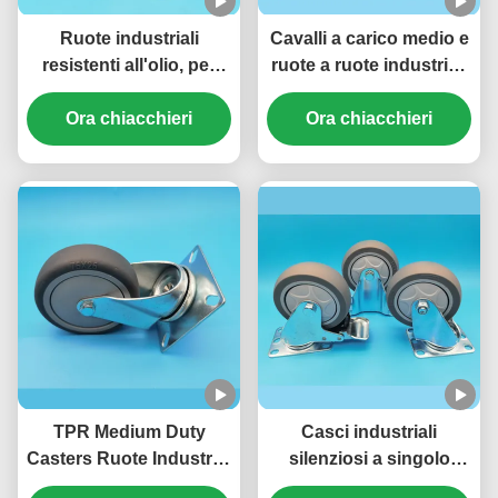
Ruote industriali
Cavalli a carico medio e
resistenti all'olio, per
ruote a ruote industriali
impieghi medi, a singolo
PP resistenti 4"/5"/6"/8"
asse, in TPU, ruote
Ora chiacchieri
pollici ruote a freno
Ora chiacchieri
singole da 5",
singolo Ideale per letti
bloccabili, piroettanti
ospedalieri carrelli
rigide per sedie da
medici
ufficio
TPR Medium Duty
Casci industriali
Casters Ruote Industrial
silenziosi a singolo
Castor Singel 5
asse TPR a ruota media