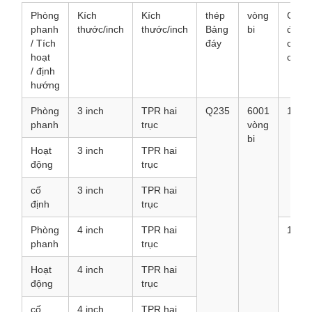
Phòng
Kích
Kích
thép
vòng
Cài
phanh
thước/inch
thước/inch
Bảng
bi
đặt
/ Tích
đáy
chiều
hoạt
cao
/ định
hướng
Phòng
3 inch
TPR hai
Q235
6001
105
phanh
trục
vòng
bi
Hoạt
3 inch
TPR hai
động
trục
cố
3 inch
TPR hai
định
trục
Phòng
4 inch
TPR hai
131
phanh
trục
Hoạt
4 inch
TPR hai
động
trục
cố
4 inch
TPR hai