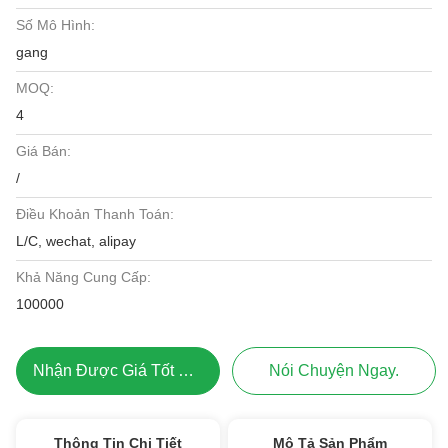
Số Mô Hình:
gang
MOQ:
4
Giá Bán:
/
Điều Khoản Thanh Toán:
L/C, wechat, alipay
Khả Năng Cung Cấp:
100000
Nhận Được Giá Tốt Nhất
Nói Chuyện Ngay.
Thông Tin Chi Tiết
Mô Tả Sản Phẩm