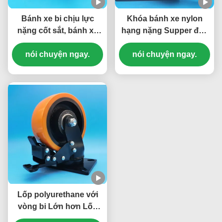
Bánh xe bi chịu lực
Khóa bánh xe nylon
nặng cốt sắt, bánh xe
hạng nặng Supper đặc
thép, đĩa thép đơn 5
biệt hạng nặng Casters
inch, bánh xe xoay có
nói chuyện ngay.
Ball Caster thép phanh
nói chuyện ngay.
khóa, bánh xe di
đơn 8 "Castors dây
chuyển đồ nội thất
chuyền lắp ráp
nặng
Lốp polyurethane với
vòng bi Lớn hơn Lốp
cuộn bóng đặc biệt