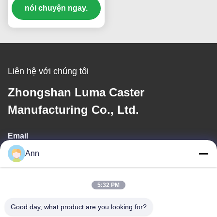
nặng Lốp thép Đơn lẻ 6
nói chuyện ngay.
"Lốp cuộn bánh di
chuyển
Liên hệ với chúng tôi
Zhongshan Luma Caster
Manufacturing Co., Ltd.
Email
Ann
ann@industrialwheelcasters.com
5:32 PM
Địa chỉ của chúng tôi
Good day, what product are you looking for?
Địa chỉ