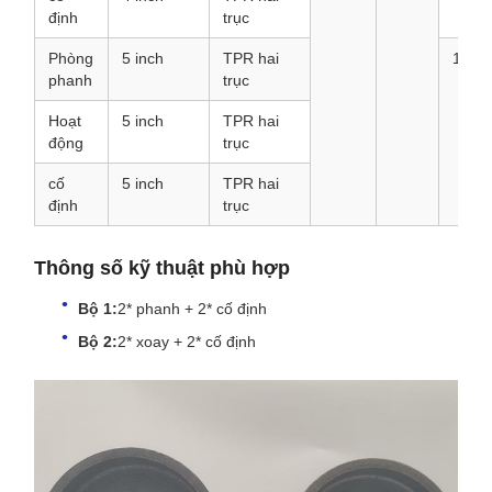
định
trục
Phòng
5 inch
TPR hai
157
phanh
trục
Hoạt
5 inch
TPR hai
động
trục
cố
5 inch
TPR hai
định
trục
Thông số kỹ thuật phù hợp
Bộ 1:
2* phanh + 2* cố định
Bộ 2:
2* xoay + 2* cố định