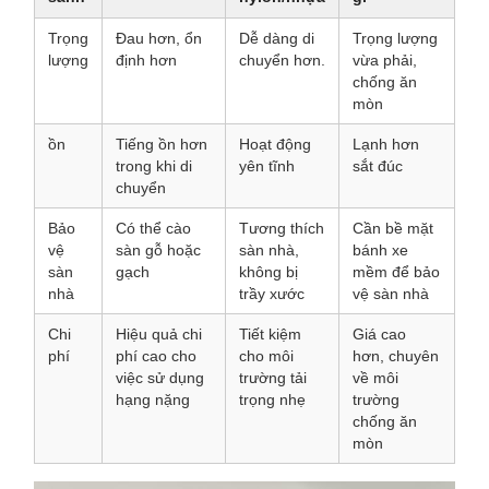
Trọng
Đau hơn, ổn
Dễ dàng di
Trọng lượng
lượng
định hơn
chuyển hơn.
vừa phải,
chống ăn
mòn
ồn
Tiếng ồn hơn
Hoạt động
Lạnh hơn
trong khi di
yên tĩnh
sắt đúc
chuyển
Bảo
Có thể cào
Tương thích
Cần bề mặt
vệ
sàn gỗ hoặc
sàn nhà,
bánh xe
sàn
gạch
không bị
mềm để bảo
nhà
trầy xước
vệ sàn nhà
Chi
Hiệu quả chi
Tiết kiệm
Giá cao
phí
phí cao cho
cho môi
hơn, chuyên
việc sử dụng
trường tải
về môi
hạng nặng
trọng nhẹ
trường
chống ăn
mòn