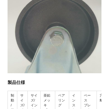
製品仕様
制
サ
サイ
亜鉛
ベア
イ
ベー
穴の
動
イ
ズ/
メッ
リン
ン
ス
離
/
ズ/
イン
キ
グ
ス
プレ