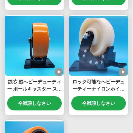
ル6"キャスター 組立ライ
インチ プレートキャスタ
ン
ー ヘビーデューティーゲ
ートホイール 移動用
鉄芯 超ヘビーデューティ
ロック可能なヘビーデュ
ー ボールキャスター スチ
ーティーナイロンホイー
ールホイール シングル 5
ル スーパースーパーヘビ
インチ スチールプレート
今雑談しなさい
ーデューティーキャスタ
今雑談しなさい
キャスター ロック可能
ー ボールキャスター スチ
Screwfix スイベル移動ホ
ールブレーキ シングル 8
イール 大型家具
インチキャスター アセン
ブリライン