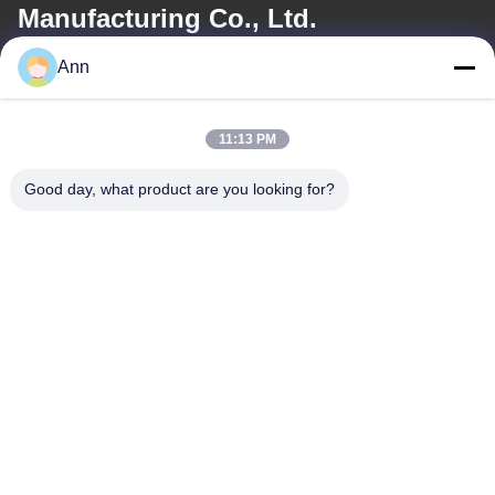
Manufacturing Co., Ltd.
Ann
電子メール
ann@industrialwheelcasters.com
11:13 PM
Good day, what product are you looking for?
住所
住所
工業通り10号 シャオランタウン 州山 広東 528415
Tel
0086-133-2290-0984