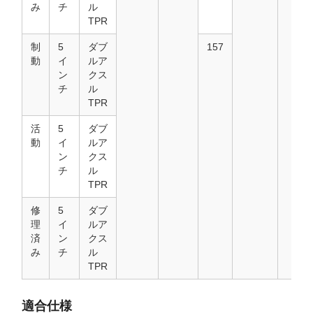
み
チ
ル
TPR
制
5
ダブ
157
動
イ
ルア
ン
クス
チ
ル
TPR
活
5
ダブ
動
イ
ルア
ン
クス
チ
ル
TPR
修
5
ダブ
理
イ
ルア
済
ン
クス
み
チ
ル
TPR
適合仕様