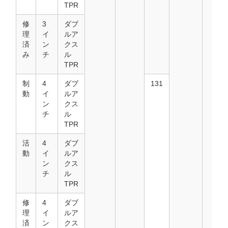
TPR
修
3
ダブ
理
イ
ルア
済
ン
クス
み
チ
ル
TPR
制
4
ダブ
131
動
イ
ルア
ン
クス
チ
ル
TPR
活
4
ダブ
動
イ
ルア
ン
クス
チ
ル
TPR
修
4
ダブ
理
イ
ルア
済
ン
クス