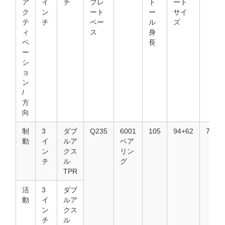
ア
イ
チ
プレ
ト
ート
ク
ン
ート
ー
サイ
テ
チ
ベー
ル
ズ
ィ
ス
身
ベ
長
ー
シ
ョ
ン
/
方
向
制
3
ダブ
Q235
6001
105
94+62
74.5*
動
イ
ルア
ベア
ン
クス
リン
チ
ル
グ
TPR
活
3
ダブ
動
イ
ルア
ン
クス
チ
ル