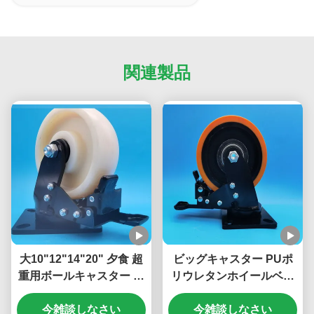
関連製品
大10"12"14"20" 夕食 超
ビッグキャスター PUポ
重用ボールキャスター 鋼
リウレタンホイールベア
製ブレーキ ナイロンホイ
リング 超ヘビーデューテ
ール ローヤリング シング
今雑談しなさい
ィー ボールキャスター 8
今雑談しなさい