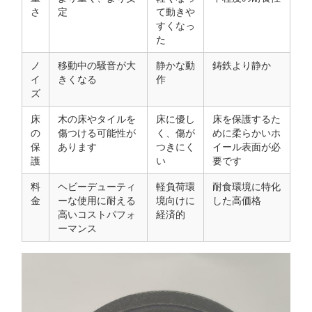
さ
定
て動きや
すくなっ
た
ノ
移動中の騒音が大
静かな動
鋳鉄より静か
イ
きくなる
作
ズ
床
木の床やタイルを
床に優し
床を保護するた
の
傷つける可能性が
く、傷が
めに柔らかいホ
保
あります
つきにく
イール表面が必
護
い
要です
料
ヘビーデューティ
軽負荷環
耐食環境に特化
金
ーな使用に耐える
境向けに
した高価格
高いコストパフォ
経済的
ーマンス