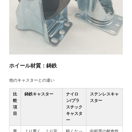
ホイール材質：鋳鉄
他のキャスターとの違い
比
鋳鉄キャスター
ナイロ
ステンレスキャ
較
ン/プラ
スター
項
スチック
目
キャスタ
ー
重
より重く、より安
軽くなっ
中程度の耐食性