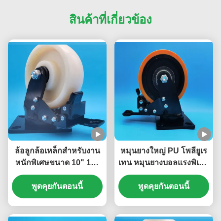
สินค้าที่เกี่ยวข้อง
ล้อลูกล้อเหล็กสำหรับงาน
หมุนยางใหญ่ PU โพลียูเร
หนักพิเศษขนาด 10" 12"
เทน หมุนยางบอลแรงพิเศษ
14" 20" พร้อมเบรก ล้อ
หมุนยางบอล 8" หมุนยาง
ไนลอนพร้อมตลับลูกปืน
พูดคุยกันตอนนี้
แผ่นเคลื่อนย้ายล้อประตู
พูดคุยกันตอนนี้
ล้อเดี่ยวขนาด 6" สำหรับ
แรง
สายการผลิต