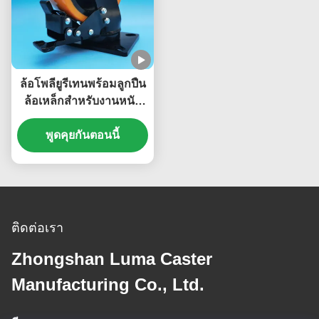
ล้อโพลียูรีเทนพร้อมลูกปืน
ล้อเหล็กสำหรับงานหนัก
พิเศษ ขนาดใหญ่ ล้อเดี่ยว
6 นิ้ว ล้อติดแผ่น ล้อ
พูดคุยกันตอนนี้
เคลื่อนที่
ติดต่อเรา
Zhongshan Luma Caster
Manufacturing Co., Ltd.