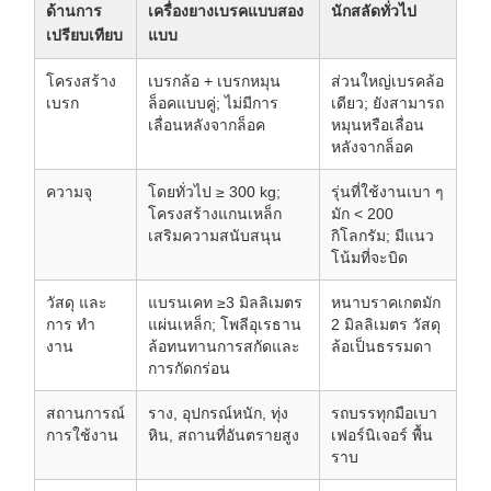
ด้านการ
เครื่องยางเบรคแบบสอง
นักสลัดทั่วไป
เปรียบเทียบ
แบบ
โครงสร้าง
เบรกล้อ + เบรกหมุน
ส่วนใหญ่เบรคล้อ
เบรก
ล็อคแบบคู่; ไม่มีการ
เดียว; ยังสามารถ
เลื่อนหลังจากล็อค
หมุนหรือเลื่อน
หลังจากล็อค
ความจุ
โดยทั่วไป ≥ 300 kg;
รุ่นที่ใช้งานเบา ๆ
โครงสร้างแกนเหล็ก
มัก < 200
เสริมความสนับสนุน
กิโลกรัม; มีแนว
โน้มที่จะบิด
วัสดุ และ
แบรนเคท ≥3 มิลลิเมตร
หนาบราคเกตมัก
การ ทํา
แผ่นเหล็ก; โพลีอุเรธาน
2 มิลลิเมตร วัสดุ
งาน
ล้อทนทานการสกัดและ
ล้อเป็นธรรมดา
การกัดกร่อน
สถานการณ์
ราง, อุปกรณ์หนัก, ทุ่ง
รถบรรทุกมือเบา
การใช้งาน
หิน, สถานที่อันตรายสูง
เฟอร์นิเจอร์ พื้น
ราบ