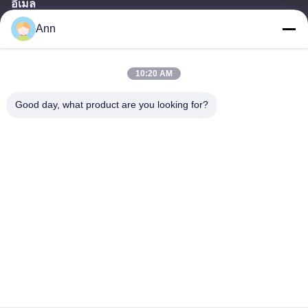
อีเมล
Ann
ann@industrialwheelcasters.com
10:20 AM
ที่อยู่ของเรา
Good day, what product are you looking for?
ที่อยู่
เลขที่ 10, ถนนอุตสาหกรรม, เมือง Xiaolan, Zhongshan, กวางตอง,
จีน, 528415
โทรศัพท์
0086-133-2290-0984
นโยบายความเป็นส่วนตัว
|
แผนผังเว็บไซต์
จีน คุณภาพดี ลูกล้ออุตสาหกรรม ผู้จัดจําหน่าย.ลิขสิทธิ์ -2026