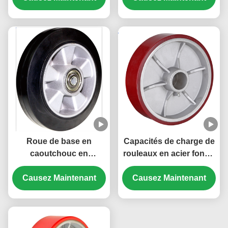
base Rentable
industriels non
conducteurs rouleaux
industriels 300 degrés
Roue de base en
Capacités de charge de
caoutchouc en
rouleaux en acier fondu
aluminium hautement
de 270 kg à 1600 kg
élastique non marquant
Causez Maintenant
Causez Maintenant
Capacité de charge de
roulement industriel
lourd 80 kg à 700 kg