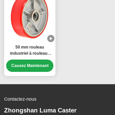
50 mm rouleau
industriel à rouleaux
lourds palette camion
roue de direction roue
Causez Maintenant
PU dureté 92 côte un
roulement de
chargement 400-850 kg
Contactez-nous
Zhongshan Luma Caster