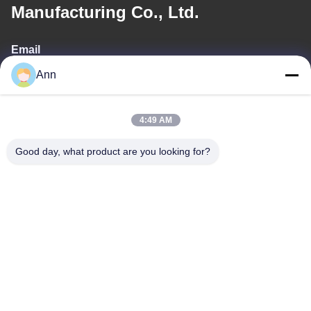
Manufacturing Co., Ltd.
Email
Ann
ann@industrialwheelcasters.com
4:49 AM
Notre adresse
Good day, what product are you looking for?
Adresse
Il a été établi qu'il s'agissait d'un produit fabriqué à partir d'une
base de données de l'industrie chinoise.
Téléphone
0086-133-2290-0984