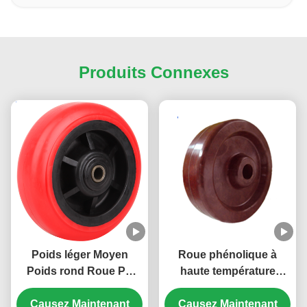
Produits Connexes
Poids léger Moyen
Roue phénolique à
Poids rond Roue Pp
haute température
Roue lourde Caster
rouleaux industriels à
industriel Pp roue de
Causez Maintenant
charge lourde rouleaux
Causez Maintenant