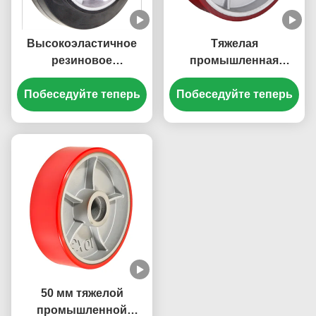
Высокоэластичное
Тяжелая
резиновое
промышленная
алюминиевое колесо
каскадёр плоская
Побеседуйте теперь
без маркировки
Побеседуйте теперь
круглые PU колеса
литые железо ядро
Whee
грузоподъемность
270 кг до 1600 кг
50 мм тяжелой
промышленной