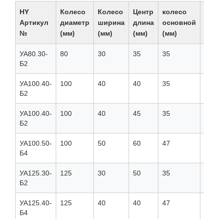
HY
Колесо
Колесо
Центр
колесо
Отв
Артикул
диаметр
ширина
длина
основной
оси
№
(мм)
(мм)
(мм)
(мм)
4 (м
УА80.30-
80
30
35
35
15
Б2
УА100.40-
100
40
40
35
15
Б2
УА100.40-
100
40
45
35
15
Б2
УА100.50-
100
50
60
47
20
Б4
УА125.30-
125
30
50
35
15
Б2
УА125.40-
125
40
40
47
20
Б4