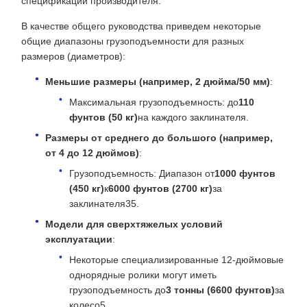
спецификаций производителя.
В качестве общего руководства приведем некоторые
общие диапазоны грузоподъемности для разных
размеров (диаметров):
Меньшие размеры (например, 2 дюйма/50 мм)
:
Максимальная грузоподъемность: до
110
фунтов (50 кг)
на каждого заклинателя.
Размеры от среднего до большого (например,
от 4 до 12 дюймов)
:
Грузоподъемность: Диапазон от
1000 фунтов
(450 кг)
к
6000 фунтов (2700 кг)
за
заклинателя35.
Модели для сверхтяжелых условий
эксплуатации
:
Некоторые специализированные 12-дюймовые
однорядные ролики могут иметь
грузоподъемность до
3 тонны (6600 фунтов)
за
колесо5.