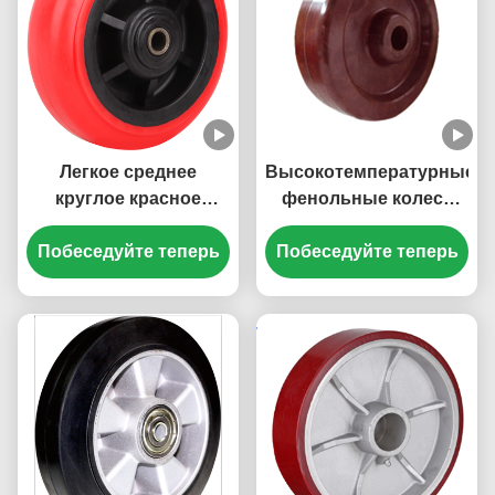
Легкое среднее
Высокотемпературные
круглое красное
фенольные колеса
колесо из
тяжелые
Побеседуйте теперь
полипропилена
Побеседуйте теперь
промышленные
Сверхмощное
кастеры
промышленное
непроводящие
колесо с сердечником
промышленные
из полипропилена,
кастеры 300 градусов
экономически
эффективное