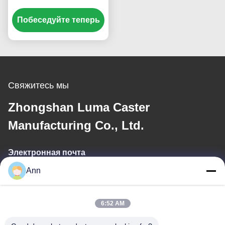
колонны паллетный
Побеседуйте теперь
грузовик рулевое
колесо PU твердость
92 берег А
грузоподъемность
400-850 кг
Свяжитесь мы
Zhongshan Luma Caster
Manufacturing Co., Ltd.
Электронная почта
Ann
ann@industrialwheelcasters.com
6:52 AM
Наш адрес