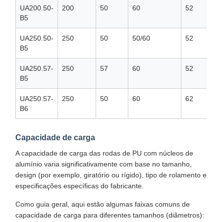
UA200.50-
200
50
60
52
B5
UA250.50-
250
50
50/60
52
B5
UA250.57-
250
57
60
52
B5
UA250.57-
250
50
60
62
B6
Capacidade de carga
A capacidade de carga das rodas de PU com núcleos de
alumínio varia significativamente com base no tamanho,
design (por exemplo, giratório ou rígido), tipo de rolamento e
especificações específicas do fabricante.
Como guia geral, aqui estão algumas faixas comuns de
capacidade de carga para diferentes tamanhos (diâmetros):