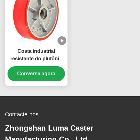
Costa industrial
resistente do plutônio
do volante do caminhão
de pálete do rodízio de
Converse agora
50mm 92 um rolamento
de carga 400-850kg
Contacte-nos
Zhongshan Luma Caster
Manufacturing Co., Ltd.