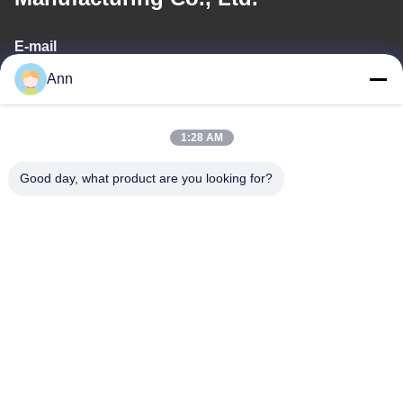
E-mail
Ann
ann@industrialwheelcasters.com
1:28 AM
O nosso endereço
Good day, what product are you looking for?
Endereço
Nº 10, Avenida Industrial, Cidade de Xiaolan, Zhongshan,
Guangdong, China, 528415
Telefone
0086-133-2290-0984