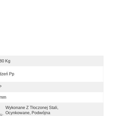
80 Kg
dzeń Pp
P
5mm
Wykonane Z Tłoczonej Stali, 
Ocynkowane, Podwójna 
i: