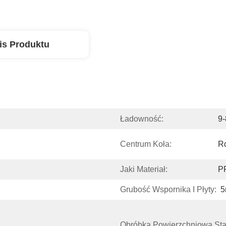
is Produktu
Ładowność:
9-
Centrum Koła:
R
Jaki Materiał:
P
Grubość Wspornika I Płyty:
Obróbka Powierzchniowa Stal