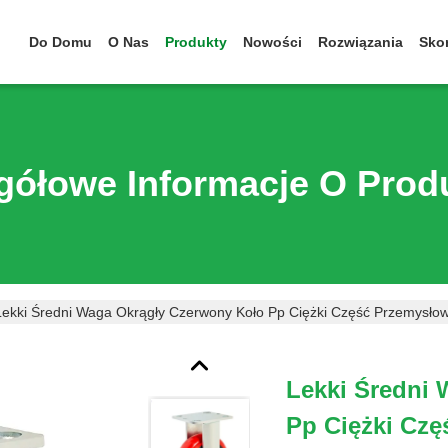
Do Domu
O Nas
Produkty
Nowości
Rozwiązania
Skon
gółowe Informacje O Prod
Lekki Średni Waga Okrągły Czerwony Koło Pp Ciężki Część Przemysło
Lekki Średni
Pp Ciężki Cz