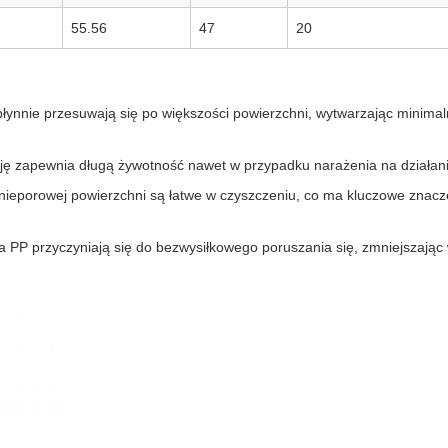
55.56
47
20
płynnie przesuwają się po większości powierzchni, wytwarzając minimaln
zję zapewnia długą żywotność nawet w przypadku narażenia na działan
j, nieporowej powierzchni są łatwe w czyszczeniu, co ma kluczowe znacz
cia PP przyczyniają się do bezwysiłkowego poruszania się, zmniejszają