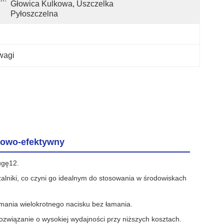
Głowica Kulkowa, Uszczelka 
Pyłoszczelna
wagi
towo-efektywny
ugę12.
zalniki, co czyni go idealnym do stosowania w środowiskach
mania wielokrotnego nacisku bez łamania.
ozwiązanie o wysokiej wydajności przy niższych kosztach.