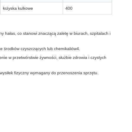
łożyska kulkowe
400
y hałas, co stanowi znaczącą zaletę w biurach, szpitalach i
ie środków czyszczących lub chemikaliów4.
enie w przetwórstwie żywności, służbie zdrowia i czystych
c wysiłek fizyczny wymagany do przenoszenia sprzętu.