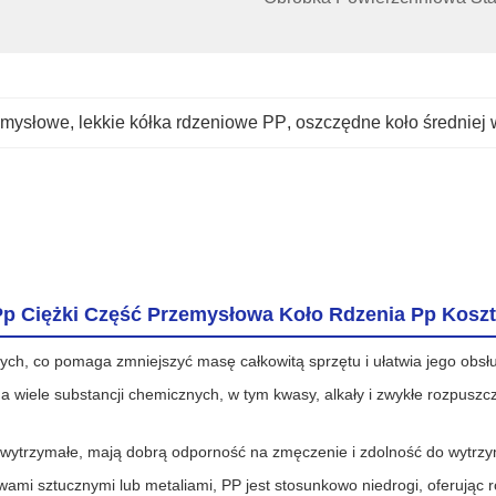
zemysłowe
, 
lekkie kółka rdzeniowe PP
, 
oszczędne koło średniej 
Pp Ciężki Część Przemysłowa Koło Rdzenia Pp Kosz
nych, co pomaga zmniejszyć masę całkowitą sprzętu i ułatwia jego obsł
 wiele substancji chemicznych, w tym kwasy, alkały i zwykłe rozpuszc
e wytrzymałe, mają dobrą odporność na zmęczenie i zdolność do wytrzy
ami sztucznymi lub metaliami, PP jest stosunkowo niedrogi, oferując r