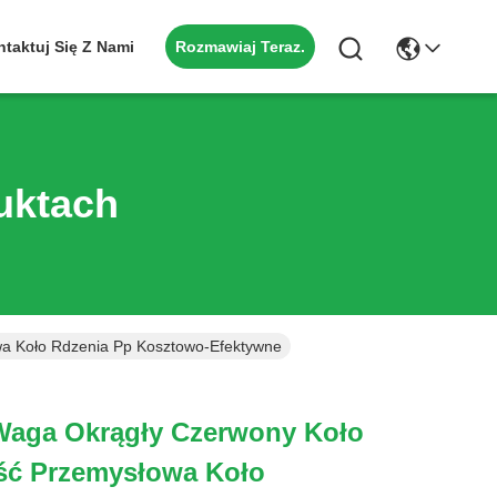
Rozmawiaj Teraz.
taktuj Się Z Nami
uktach
wa Koło Rdzenia Pp Kosztowo-Efektywne
 Waga Okrągły Czerwony Koło
ęść Przemysłowa Koło