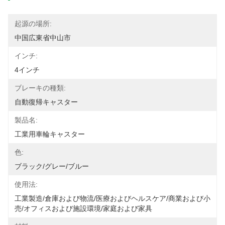
起源の場所:
中国広東省中山市
インチ:
4インチ
ブレーキの種類:
自動復帰キャスター
製品名:
工業用車輪キャスター
色:
ブラック/グレー/ブルー
使用法:
工業製造/倉庫および物流/医療およびヘルスケア/商業および小
売/オフィスおよび施設環境/家庭および家具