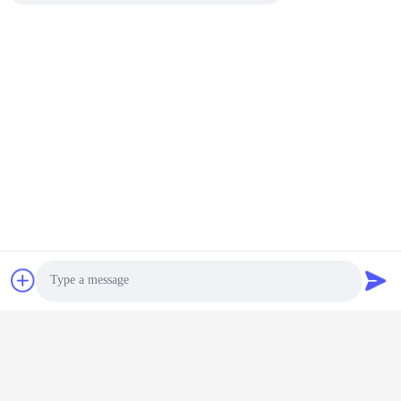
タグ:
超ヘビーデューティーキャスターホイール
調整可能なステアリングホイールのキャスター
医療機器のホイールキャスター
Photo