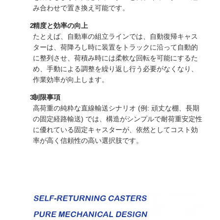
み合わせで置き換え可能です。
精度と効率の向上
たとえば、自動車の組立ラインでは、自動復帰キャス
ターは、荷降ろし時に装置をトラックに沿って自動的
に整列させ、荷積み時には柔軟な回転を可能にするた
め、手動による調整を繰り返し行う必要がなくなり、
作業効率が向上します。
制限事項
高荷重の純粋な直線輸送シナリオ (例: 頑丈な棚、長期
の固定経路輸送) では、構造がシンプルで耐荷重安定性
に優れている固定キャスターが、依然としてコスト効
率が高く信頼性の高い選択肢です。