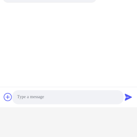
Tag:
Ruote Di Ricino Da Lavoro Molto Pesanti
Castori Di Lavoro Molto Pesanti
Ruota Per Cancelli Rinforzata
Photo