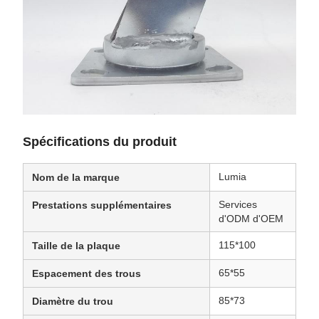
Spécifications du produit
Lumia
Nom de la marque
Services
Prestations supplémentaires
d'ODM d'OEM
115*100
Taille de la plaque
65*55
Espacement des trous
85*73
Diamètre du trou