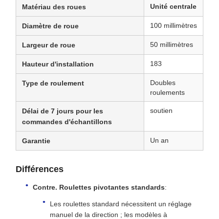
Unité centrale
Matériau des roues
100 millimètres
Diamètre de roue
50 millimètres
Largeur de roue
183
Hauteur d'installation
Doubles
Type de roulement
roulements
soutien
Délai de 7 jours pour les
commandes d'échantillons
Un an
Garantie
Différences
Contre. Roulettes pivotantes standards
:
Les roulettes standard nécessitent un réglage
manuel de la direction ; les modèles à