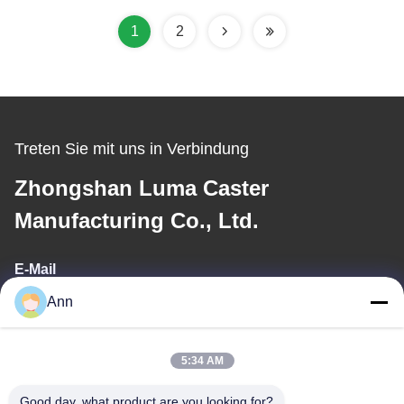
hitte werkplaats
Logistikeinrichtungen
mit schweren Lasten
1
2
Treten Sie mit uns in Verbindung
Zhongshan Luma Caster
Manufacturing Co., Ltd.
E-Mail
Ann
ann@industrialwheelcasters.com
5:34 AM
Unsere Adresse
Good day, what product are you looking for?