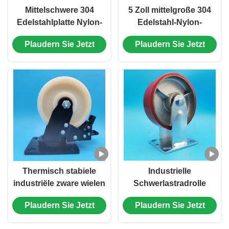
Mittelschwere 304
5 Zoll mittelgroße 304
Edelstahlplatte Nylon-
Edelstahl-Nylon-
Rohrräder Einzel 4"
Radräder mit
Plaudern Sie Jetzt
Plaudern Sie Jetzt
Schließbar
verriegelbarem Dreh
Schraubenfest Castor
und
Stahl Röhre Drehbares
Korrosionsbeständigkeit
Lebensmittel Getränk
Thermisch stabiele
Industrielle
industriële zware wielen
Schwerlastradrolle
nylon zwenkwielen
Polyurethan-PU-Rollen
Plaudern Sie Jetzt
Plaudern Sie Jetzt
enkel 5" vergrendelbaar
mit Seitenbremse,
stijf zwenkbaar 250°C
schwenkbar für