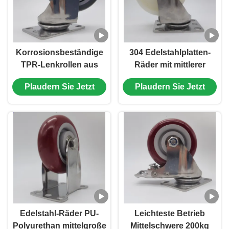
Korrosionsbeständige
304 Edelstahlplatten-
TPR-Lenkrollen aus
Räder mit mittlerer
Edelstahl, 4 Zoll, für
Belastung Kugelräder
Plaudern Sie Jetzt
Plaudern Sie Jetzt
Trolleys, mittlere
Räder Einzel 3"
Beanspruchung, für
verriegelbare starre
medizinische Geräte
Drehräder aus Nylon für
und Laborkarren
Trolleys
Edelstahl-Räder PU-
Leichteste Betrieb
Polyurethan mittelgroße
Mittelschwere 200kg