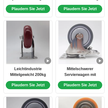
Einzeldruck-Räder für
Ladungen Edelstahl-
Plaudern Sie Jetzt
Plaudern Sie Jetzt
Bäckereien
Räder PU Polyurethan
mit Lager 5 Zoll
Kugelräder für Möbel
Betten
Leichtindustrie
Mittelschwerer
Mittelgewicht 200kg
Servierwagen mit
Ladungen Edelstahl-
Lenkrollen,
Plaudern Sie Jetzt
Plaudern Sie Jetzt
Räder PU Polyurethan
Edelstahlrollen, 5-Zoll-
Einzel 4 Zoll Kugelräder
Rollen, TPR für
für Krankenhausbetten
Lebensmittel- und
Getränkeverarbeitung