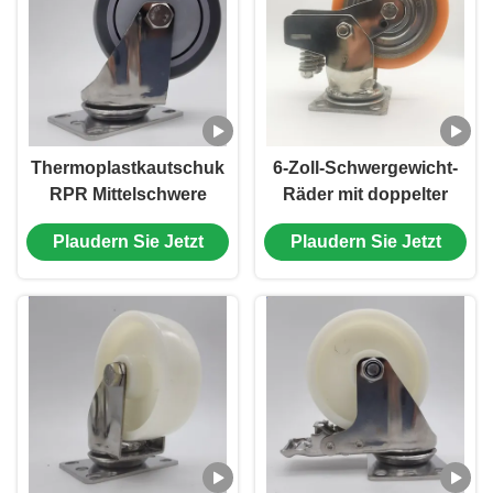
Thermoplastkautschuk
6-Zoll-Schwergewicht-
RPR Mittelschwere
Räder mit doppelter
Edelstahl-Räder Einzel
Feder-
Plaudern Sie Jetzt
Plaudern Sie Jetzt
3-Zoll-Kugelräder mit
Schockabsorption,
Lagern für Trolleys für
korrosionsbeständigem
medizinische Geräte
Edelstahl und nicht
markierenden
Polyurethanrädern