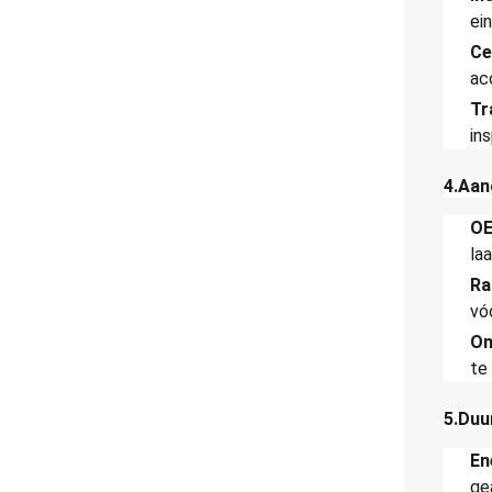
ei
Ce
ac
Tr
in
4.Aan
OE
la
Ra
vó
On
te
5.Duu
En
ge