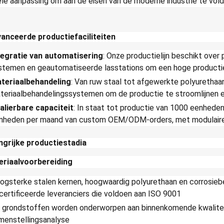
ele aanpassing om aan de eisen van de moderne industrie te vol
anceerde productiefaciliteiten
tegratie van automatisering
: Onze productielijn beschikt ove
stemen en geautomatiseerde lasstations om een hoge productie
teriaalbehandeling
: Van ruw staal tot afgewerkte polyurethaa
teriaalbehandelingssystemen om de productie te stroomlijnen en
alierbare capaciteit
: In staat tot productie van 1000 eenhed
nheden per maand van custom OEM/ODM-orders, met modulaire pr
ngrijke productiestadia
eriaalvoorbereiding
ogsterke stalen kernen, hoogwaardig polyurethaan en corrosiebe
certificeerde leveranciers die voldoen aan ISO 9001
 grondstoffen worden onderworpen aan binnenkomende kwalite
menstellingsanalyse