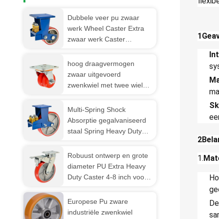
flexib
Dubbele veer pu zwaar
werk Wheel Caster Extra
1Geav
zwaar werk Caster
vergrendelbare remmen
In
automotive productie
hoog draagvermogen
sy
assemblage lijnen
zwaar uitgevoerd
Ma
zwenkwiel met twee wielen
ma
PU-zwenkwiel Adaptief
Sk
meer industrieel apparaat
Multi-Spring Shock
ee
Absorptie gegalvaniseerd
staal Spring Heavy Duty
2Bela
Industrial PU Wheel Caster
met 2000-2500 kg
Robuust ontwerp en grote
1.
Mat
laadcapaciteit
diameter PU Extra Heavy
Duty Caster 4-8 inch voor
Ho
harde oppervlakken
ge
Betonvloer
Europese Pu zware
De
industriële zwenkwiel
sa