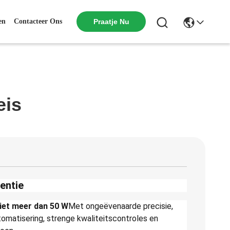
en
Contacteer Ons
Praatje Nu
eis
entie
iet meer dan 50 W
Met ongeëvenaarde precisie,
matisering, strenge kwaliteitscontroles en