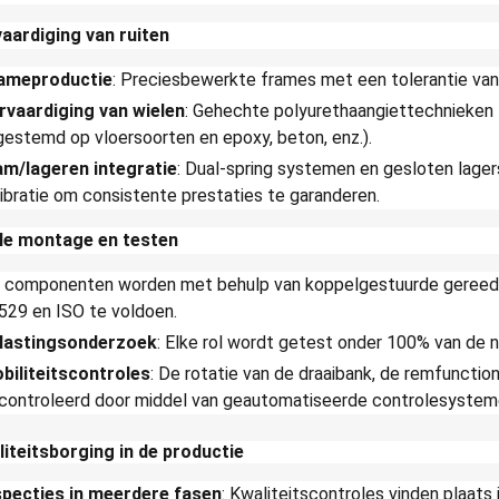
aardiging van ruiten
ameproductie
: Preciesbewerkte frames met een tolerantie van 
rvaardiging van wielen
: Gehechte polyurethaangiettechnieken z
gestemd op vloersoorten en epoxy, beton, enz.).
am/lageren integratie
: Dual-spring systemen en gesloten lag
libratie om consistente prestaties te garanderen.
le montage en testen
 componenten worden met behulp van koppelgestuurde geree
529 en ISO te voldoen.
lastingsonderzoek
: Elke rol wordt getest onder 100% van de 
biliteitscontroles
: De rotatie van de draaibank, de remfunction
controleerd door middel van geautomatiseerde controlesystem
liteitsborging in de productie
specties in meerdere fasen
: Kwaliteitscontroles vinden plaats