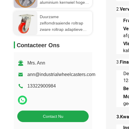
aluminium kernwiel hoge
laadcapaciteit 1100kg
2.
Verv
Duurzame
Fr
zelfomdraaiende roltrap
Ve
zware roltrap adaptieve
af
stuurinrichting medische
apparatuur AGV-roltrap
Vl
Contacteer Ons
ka
3.
Fina
Mrs. Ann
De
ann@industrialwheelcasters.com
12
13322900984
Be
Mo
ge
Contact Nu
3.Kwa
In