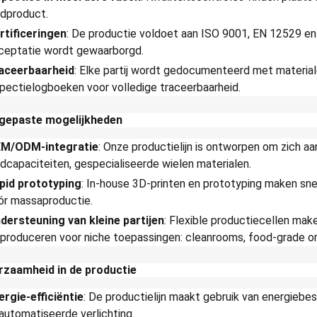
ndproduct.
rtificeringen
: De productie voldoet aan ISO 9001, EN 12529 en
ceptatie wordt gewaarborgd.
aceerbaarheid
: Elke partij wordt gedocumenteerd met materia
spectielogboeken voor volledige traceerbaarheid.
gepaste mogelijkheden
M/ODM-integratie
: Onze productielijn is ontworpen om zich a
adcapaciteiten, gespecialiseerde wielen materialen.
pid prototyping
: In-house 3D-printen en prototyping maken sne
ór massaproductie.
dersteuning van kleine partijen
: Flexible productiecellen ma
 produceren voor niche toepassingen: cleanrooms, food-grade 
rzaamheid in de productie
ergie-efficiëntie
: De productielijn maakt gebruik van energieb
automatiseerde verlichting.