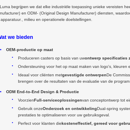
 Luma begrijpen we dat elke industriële toepassing unieke vereisten h
ufacturer) en ODM- (Original Design Manufacturer) diensten, waardoor
apparatuur., milieu en operationele doelstellingen.
at we bieden
OEM-productie op maat
Produceren casters op basis van uw
ontwerp specificaties 
Ondersteuning voor het op maat maken van logo's, kleuren 
Ideaal voor cliënten met
gevestigde ontwerpen
De Commissie
brengen over de resultaten van de evaluatie van de program
ODM End-to-End Design & Productie
Voorzien
Full-serviceoplossingen
van conceptontwerp tot ei
Gebruik onze
Onderzoek en ontwikkeling
Dual-spring syste
prestaties te optimaliseren voor uw gebruiksgeval.
Perfect voor klanten die
kosteneffectief, gereed voor gebru