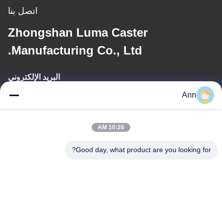
اتصل بنا
Zhongshan Luma Caster
Manufacturing Co., Ltd.
البريد الإلكتروني
Ann
ann@industrialwheelcasters.com
10:26 AM
عنواننا
Good day, what product are you looking for?
العنوان
رقم 10، شارع الصناعة، مدينة شياولان، تشونغشان، قوانغدونغ، الصين،
528415
الهاتف
0086-133-2290-0984