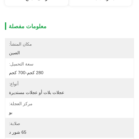
معلومات مفصلة
مكان المنشأ:
الصين
سعة التحميل:
280 كجم-700 كجم
أنواع:
عجلات بلات أو عجلات مستديرة
مركز العجلة:
بو
صلابة:
65 شور د