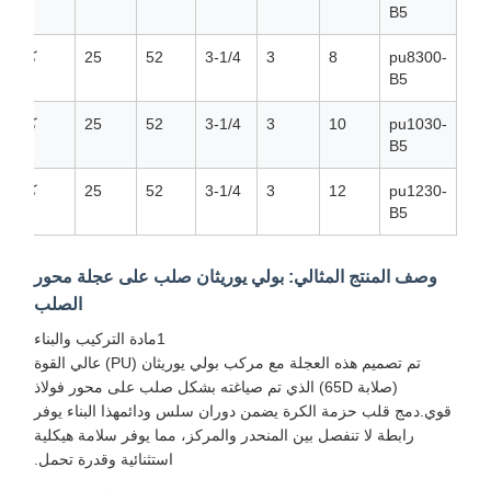
B5
pu8300-
8
3
3-1/4
52
25
كرة
B5
pu1030-
10
3
3-1/4
52
25
كرة
B5
pu1230-
12
3
3-1/4
52
25
كرة
B5
وصف المنتج المثالي: بولي يوريثان صلب على عجلة محور
الصلب
1مادة التركيب والبناء
تم تصميم هذه العجلة مع مركب بولي يوريثان (PU) عالي القوة
(صلابة 65D) الذي تم صياغته بشكل صلب على محور فولاذ
قوي.دمج قلب حزمة الكرة يضمن دوران سلس ودائمهذا البناء يوفر
رابطة لا تنفصل بين المنحدر والمركز، مما يوفر سلامة هيكلية
استثنائية وقدرة تحمل.