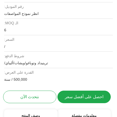
رقم الموديل:
انظر نموذج المواصفات
الـ MOQ:
6
السعر:
/
شروط الدفع:
ترينيداد وتوباغو/ويشات/أليباي/
القدرة على العرض:
500,000 / سنة
احصل على أفضل سعر
نتحدث الآن
معلومات مفصلة
وصف المنتج