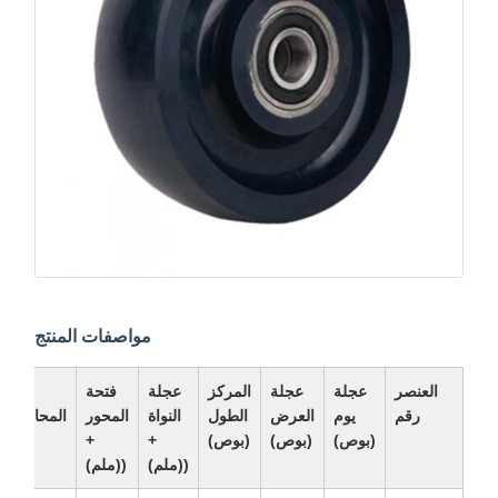
مواصفات المنتج
العنصر
عجلة
عجلة
المركز
عجلة
فتحة
نوع
رقم
يوم
العرض
الطول
النواة
المحور
المحامل
(بوص)
(بوص)
(بوص)
+
+
((ملم)
((ملم)