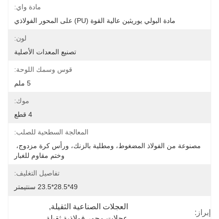
مادة واي:
مادة البولي يوريثين عالية القوة (PU) على المحور الفولاذي
لون:
تصنيع المعدات الأصلية
قوس وسمك اللوحة:
5 ملم
موك:
4 قطع
المعالجة السطحية للصلب:
مصنوعة من الفولاذ المضغوط، ومطلية بالزنك، ورأس كرة مزدوج، 
وختم مقاوم للغبار
تفاصيل التغليف:
49*28.5*23.5 سنتيمتر
العجلات الصناعية الثقيلة
, 
إبراز:
عجلات محور فولاذية ثقيلة