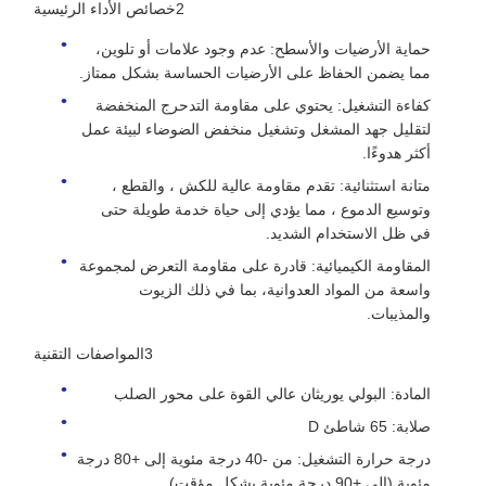
2خصائص الأداء الرئيسية
حماية الأرضيات والأسطح: عدم وجود علامات أو تلوين،
مما يضمن الحفاظ على الأرضيات الحساسة بشكل ممتاز.
كفاءة التشغيل: يحتوي على مقاومة التدحرج المنخفضة
لتقليل جهد المشغل وتشغيل منخفض الضوضاء لبيئة عمل
أكثر هدوءًا.
متانة استثنائية: تقدم مقاومة عالية للكش ، والقطع ،
وتوسيع الدموع ، مما يؤدي إلى حياة خدمة طويلة حتى
في ظل الاستخدام الشديد.
المقاومة الكيميائية: قادرة على مقاومة التعرض لمجموعة
واسعة من المواد العدوانية، بما في ذلك الزيوت
والمذيبات.
3المواصفات التقنية
المادة: البولي يوريثان عالي القوة على محور الصلب
صلابة: 65 شاطئ D
درجة حرارة التشغيل: من -40 درجة مئوية إلى +80 درجة
مئوية (إلى +90 درجة مئوية بشكل مؤقت)