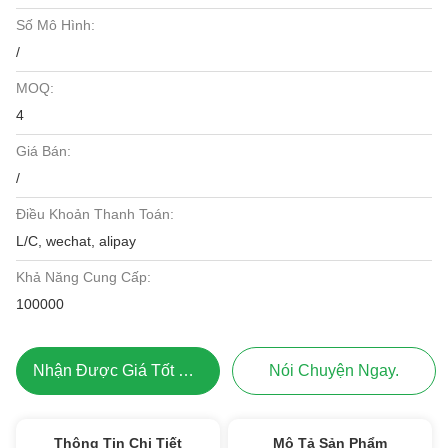
Số Mô Hình:
/
MOQ:
4
Giá Bán:
/
Điều Khoản Thanh Toán:
L/C, wechat, alipay
Khả Năng Cung Cấp:
100000
Nhận Được Giá Tốt Nhất
Nói Chuyện Ngay.
Thông Tin Chi Tiết
Mô Tả Sản Phẩm