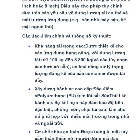
inch hoặc 8 inch).Điều này cho phép tùy chỉnh
dựa trên các yêu cầu về dung lượng tải cụ thể và
môi trường ứng dụng (e.g., sàn nhà máy mịn, bề
mặt ngoài thô).
Các đặc điểm chính và thông số kỹ thuật:
Khả năng tải trọng cao:
Được thiết kế cho
các ứng dụng hạng nặng, với dung lượng
tải từ
1,100 kg đến 8.800 kg
(và các tùy chọn
cao hơn có sẵn), có khả năng xử lý trọng
lượng đáng kể của các container được tải
đầy.
Xây dựng bánh xe cao cấp:
Đặc điểm
a
Polyurethane (PU) trên lõi sắt đúc
Thiết kế
bánh xe. Sự kết hợp này đảm bảo độ bền
đặc biệt, chống mòn, chịu tải cao, làm cho
nó phù hợp với nhiều môi trường trong nhà
và ngoài trời.
Cơ chế khóa an toàn:
Được trang bị một tay
cầm thân thiện với người dùng mà dao