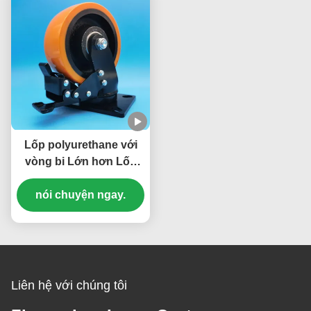
Lốp polyurethane với
vòng bi Lớn hơn Lốp
cuộn bóng đặc biệt
nặng Lốp thép Đơn lẻ 6
nói chuyện ngay.
"Lốp cuộn bánh di
chuyển
Liên hệ với chúng tôi