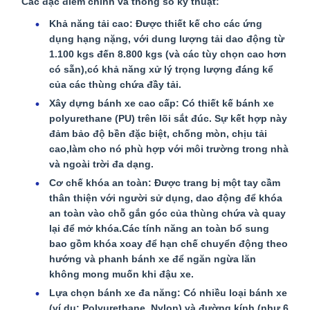
Các đặc điểm chính và thông số kỹ thuật:
Khả năng tải cao: Được thiết kế cho các ứng
dụng hạng nặng, với dung lượng tải dao động từ
1.100 kgs đến 8.800 kgs (và các tùy chọn cao hơn
có sẵn),có khả năng xử lý trọng lượng đáng kể
của các thùng chứa đầy tải.
Xây dựng bánh xe cao cấp: Có thiết kế bánh xe
polyurethane (PU) trên lõi sắt đúc. Sự kết hợp này
đảm bảo độ bền đặc biệt, chống mòn, chịu tải
cao,làm cho nó phù hợp với môi trường trong nhà
và ngoài trời đa dạng.
Cơ chế khóa an toàn: Được trang bị một tay cầm
thân thiện với người sử dụng, dao động để khóa
an toàn vào chỗ gắn góc của thùng chứa và quay
lại để mở khóa.Các tính năng an toàn bổ sung
bao gồm khóa xoay để hạn chế chuyển động theo
hướng và phanh bánh xe để ngăn ngừa lăn
không mong muốn khi đậu xe.
Lựa chọn bánh xe đa năng: Có nhiều loại bánh xe
(ví dụ: Polyurethane, Nylon) và đường kính (như 6