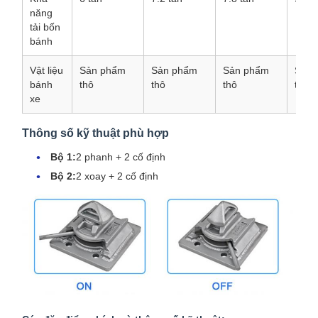
năng
tải bốn
bánh
Vật liệu
Sản phẩm
Sản phẩm
Sản phẩm
Sản 
bánh
thô
thô
thô
thô
xe
Thông số kỹ thuật phù hợp
Bộ 1:
2 phanh + 2 cố định
Bộ 2:
2 xoay + 2 cố định