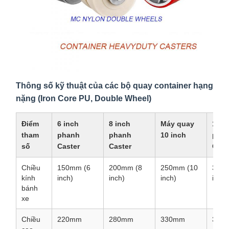
Thông số kỹ thuật của các bộ quay container hạng
nặng (Iron Core PU, Double Wheel)
Điểm
6 inch
8 inch
Máy quay
12 i
tham
phanh
phanh
10 inch
pha
số
Caster
Caster
Cast
Chiều
150mm (6
200mm (8
250mm (10
300m
kính
inch)
inch)
inch)
inch)
bánh
xe
Chiều
220mm
280mm
330mm
380