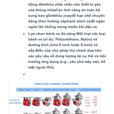
động đến
khóa chắc chắn vào thiết bị góc
của thùng chứa
Các tính năng an toàn bổ
sung bao gồm
khóa xoay
để hạn chế chuyển
động theo hướng và
phanh bánh xe
để ngăn
ngừa lăn không mong muốn khi đậu xe.
Lựa chọn bánh xe đa năng:
Một loạt các loại
bánh xe (ví dụ: Polyurethane, Nylon) và
đường kính (như 6 inch hoặc 8 inch) có
sẵn.Điều này cho phép tùy chỉnh dựa trên
các yêu cầu về dung lượng tải cụ thể và môi
trường ứng dụng (e.g., sàn nhà máy mịn, bề
mặt ngoài thô).