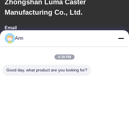
Zhongshan Luma Caster
Manufacturing Co., Ltd.
Email
Ann
ann@industrialwheelcasters.com
4:38 PM
Địa chỉ của chúng tôi
Good day, what product are you looking for?
Địa chỉ
Số 10, Đại lộ công nghiệp, thị trấn Xiaolan, Zhongshan, Quảng
Đông, Trung Quốc, 528415
Điện thoại
0086-133-2290-0984