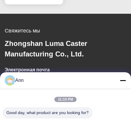
колесо одиночное 5"
торможение жесткое
вращение Тяжелая
нагрузка
Свяжитесь мы
Zhongshan Luma Caster
Manufacturing Co., Ltd.
Электронная почта
Ann
ann@industrialwheelcasters.com
11:10 PM
Наш адрес
Good day, what product are you looking for?
Адрес
No 10, Промышленная авеню, город Сяолан, Чжуншань,
Гуандун, Китай, 528415