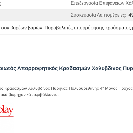
ς
Επεξεργασία Επιφανειών Χά
Συσκευασία Λεπτομέρειες:
4
 σοκ βαρέων βαρών
, 
Πυροβολητές απορρόφησης κρούσματος μ
ριωτός Απορροφητικός Κραδασμών Χαλύβδινος Πυρή
κός Κραδασμών Χαλύβδινος Πυρήνας Πολυουρεθάνης 4" Μονός Τροχός μ
ητικά βιομηχανικά περιβάλλοντα.