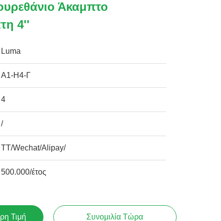
ουρεθάνιο Άκαμπτο
η 4''
Luma
Α1-Η4-Γ
4
/
TT/Wechat/Alipay/
500.000/έτος
ρη Τιμή
Συνομιλία Τώρα