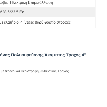
λυβα:
Ηλεκτρική Επιμετάλλωση
9*28,5*23,5 Εκ
ε ελατήριο
, 
4 ίντσες βαρύ φορτίο στροφές
νας Πολυουρεθάνης Άκαμπτος Τροχός 4''
ε Φρένο και Περιστροφή, Ανθεκτικός Τροχός.