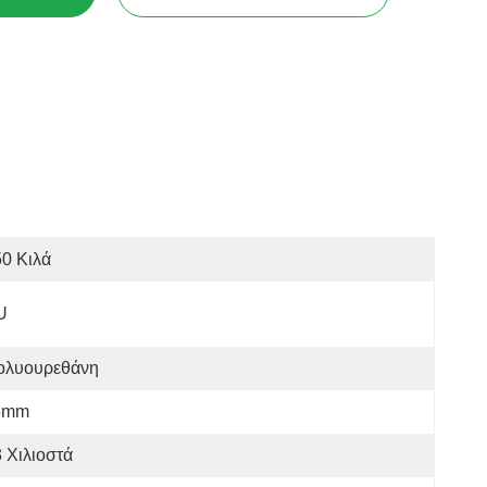
0 Κιλά
U
ολυουρεθάνη
5mm
 Χιλιοστά