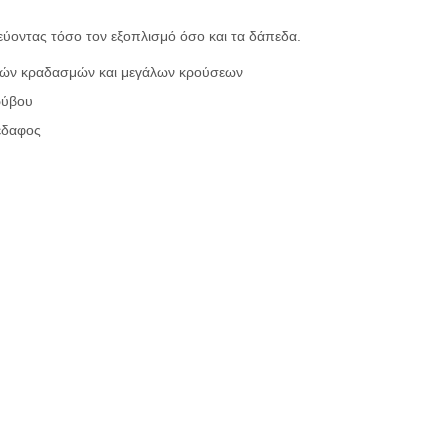
εύοντας τόσο τον εξοπλισμό όσο και τα δάπεδα.
ικρών κραδασμών και μεγάλων κρούσεων
ρύβου
 έδαφος