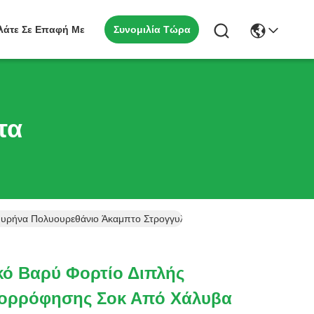
Συνομιλία Τώρα
λάτε Σε Επαφή Με
τα
υρήνα Πολυουρεθάνιο Άκαμπτο Στρογγυλοστάτη 4''
κό Βαρύ Φορτίο Διπλής
πορρόφησης Σοκ Από Χάλυβα