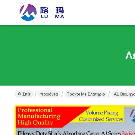
Λ
Σπίτι
προϊόντα
Τροχοι Με Ελατήριο
Α1 Βιομηχ