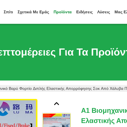
Σπίτι
Σχετικά Με Εμάς
Προϊόντα
Ειδήσεις
Λύσεις
Μας Ε
επτομέρειες Για Τα Προϊόν
ανικό Βαρύ Φορτίο Διπλής Ελαστικής Απορρόφησης Σοκ Από Χάλυβα Π
Α1 Βιομηχανι
Ελαστικής Α